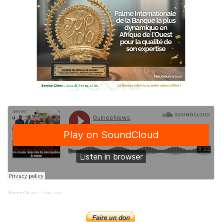
GuineeNews
·
Podcasts