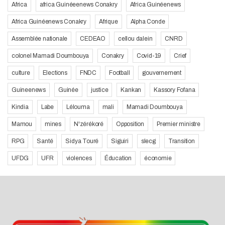
Africa
africa Guinéeenews Conakry
Africa Guinéenews
Africa Guinéenews Conakry
Afrique
Alpha Conde
Assemblée nationale
CEDEAO
cellou dalein
CNRD
colonel Mamadi Doumbouya
Conakry
Covid-19
Crief
culture
Elections
FNDC
Football
gouvernement
Guineenews
Guinée
justice
Kankan
Kassory Fofana
Kindia
Labe
Lélouma
mali
Mamadi Doumbouya
Mamou
mines
N'zérékoré
Opposition
Premier ministre
RPG
Santé
Sidya Touré
Siguiri
slecg
Transition
UFDG
UFR
violences
Éducation
économie