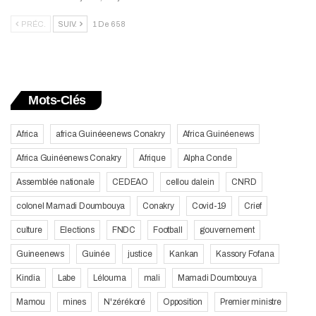
PRÉC.
SUIV.
1 De 658
Mots-Clés
Africa
africa Guinéeenews Conakry
Africa Guinéenews
Africa Guinéenews Conakry
Afrique
Alpha Conde
Assemblée nationale
CEDEAO
cellou dalein
CNRD
colonel Mamadi Doumbouya
Conakry
Covid-19
Crief
culture
Elections
FNDC
Football
gouvernement
Guineenews
Guinée
justice
Kankan
Kassory Fofana
Kindia
Labe
Lélouma
mali
Mamadi Doumbouya
Mamou
mines
N'zérékoré
Opposition
Premier ministre