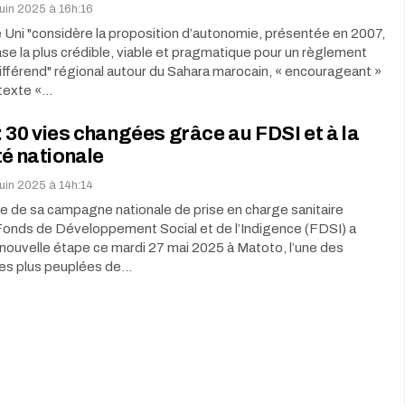
uin 2025 à 16h:16
Uni "considère la proposition d’autonomie, présentée en 2007,
e la plus crédible, viable et pragmatique pour un règlement
ifférend" régional autour du Sahara marocain, « encourageant »
texte «…
 30 vies changées grâce au FDSI et à la
té nationale
uin 2025 à 14h:14
e de sa campagne nationale de prise en charge sanitaire
 Fonds de Développement Social et de l’Indigence (FDSI) a
nouvelle étape ce mardi 27 mai 2025 à Matoto, l’une des
es plus peuplées de…