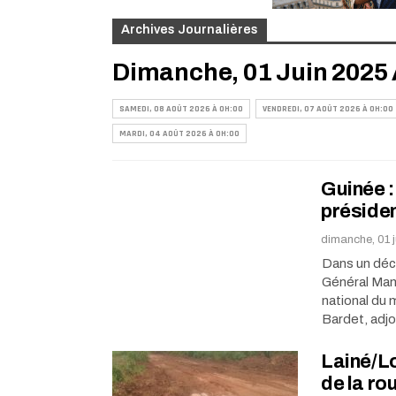
Archives Journalières
Dimanche, 01 Juin 2025 
SAMEDI, 08 AOÛT 2026 À 0H:00
VENDREDI, 07 AOÛT 2026 À 0H:00
MARDI, 04 AOÛT 2026 À 0H:00
Guinée :
préside
dimanche, 01 
Dans un décr
Général Mama
national du m
Bardet, adj
Lainé/Lo
de la ro