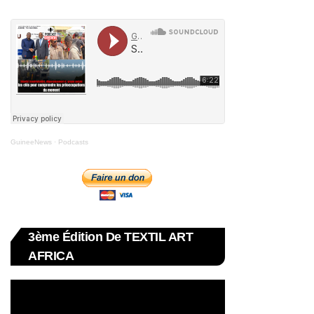
GuineeNews
·
Podcasts
3ème Édition De TEXTIL ART
AFRICA