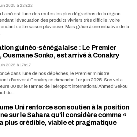
juin 2025 à 22h:22
a Lainé est l'une des routes les plus dégradées de la région
endant l'évacuation des produits vivriers très difficile, voire
endant cette saison pluvieuse. Mais grâce à une initiative de la
…
tion guinéo-sénégalaise : Le Premier
, Ousmane Sonko, est arrivé à Conakry
uin 2025 à 17h:17
cé dans l'une de nos dépêches, le Premier ministre
ient d'arriver à Conakry ce dimanche 1er juin 2025. Son vol a
 heure 00 sur le tarmac de l'aéroport international Ahmed Sekou
hef du…
me Uni renforce son soutien à la position
e sur le Sahara qu’il considère comme «
la plus crédible, viable et pragmatique