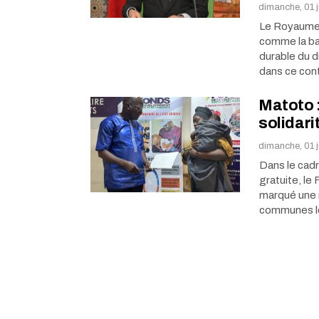
dimanche, 01 j
Le Royaume 
comme la bas
durable du d
dans ce con
Matoto :
solidari
dimanche, 01 j
Dans le cadr
gratuite, le
marqué une 
communes l