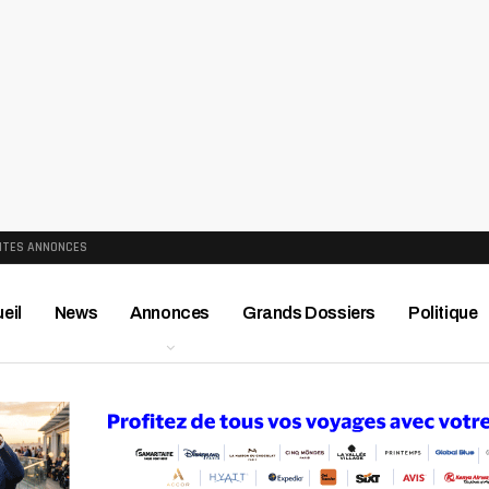
ITES ANNONCES
eil
News
Annonces
Grands Dossiers
Politique
ews
Publireportage
Région
Sport
Le Monde