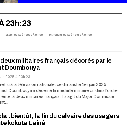
À 23h:23
JEUDI, 06 AOÛT 2026 À 0H:00
MERCREDI, 05 AOÛT 2026 À 0H:00
 deux militaires français décorés par le
nt Doumbouya
juin 2025 à 23h:23
et lu à la télévision nationale, ce dimanche 1er juin 2025,
di Doumbouya a décerné la médaille militaire or, dans l'ordre
érite, à deux militaires français. Il s’agit du Major Dominique
oint…
la : bientôt, la fin du calvaire des usagers
ute kokota Lainé