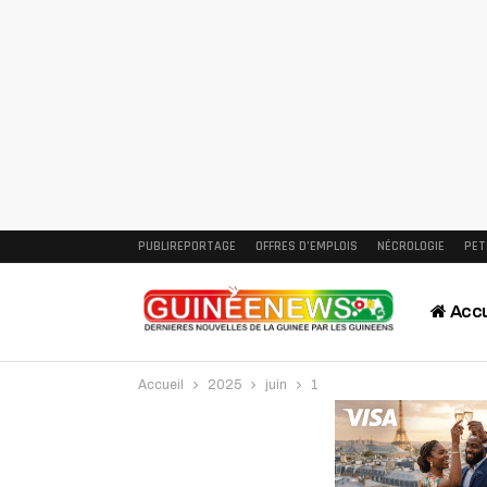
PUBLIREPORTAGE
OFFRES D’EMPLOIS
NÉCROLOGIE
PET
Accu
Accueil
2025
juin
1
Intervi