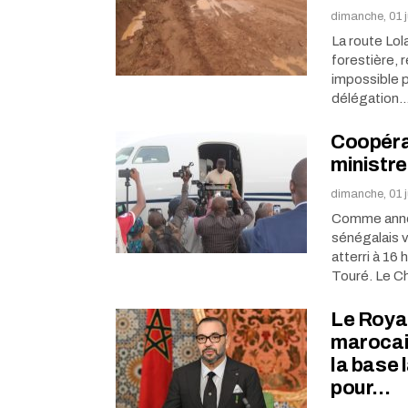
dimanche, 01 
La route Lol
forestière, r
impossible p
délégation
Coopéra
ministre
dimanche, 01 j
Comme annon
sénégalais v
atterri à 16
Touré. Le C
Le Royau
marocain
la base 
pour…