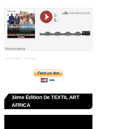
GuineeNews
·
Podcasts
3ème Édition De TEXTIL ART
AFRICA