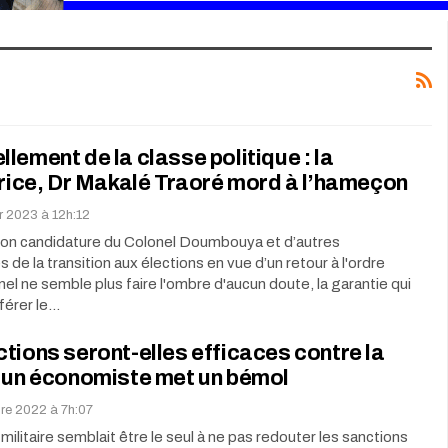
lement de la classe politique : la
trice, Dr Makalé Traoré mord à l’hameçon
er 2023 à 12h:12
 non candidature du Colonel Doumbouya et d’autres
 de la transition aux élections en vue d’un retour à l'ordre
nel ne semble plus faire l'ombre d'aucun doute, la garantie qui
nférer le…
tions seront-elles efficaces contre la
: un économiste met un bémol
bre 2022 à 7h:07
 militaire semblait être le seul à ne pas redouter les sanctions