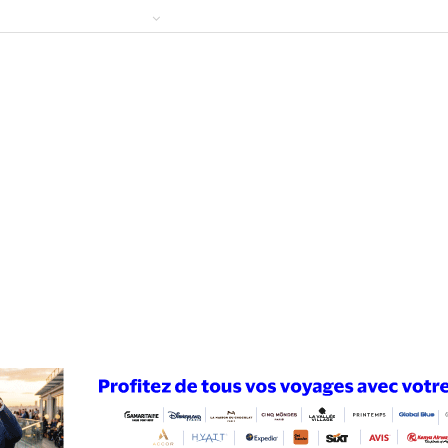
ews
Publireportage
Région
Sport
Le Monde