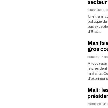
secteur 
dimanche, 11 
Une transition
politique da
pas exceptio
d’Etat…
Manifs e
gros cou
samedi, 27 ao
A l'occasio
le présiden
militants. C
d'exprimer 
Mali : l
préside
mardi, 28 juin