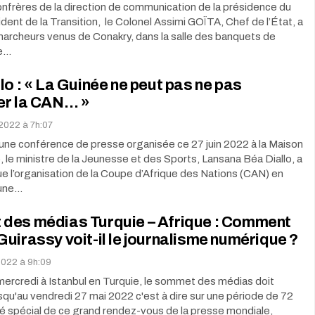
nfrères de la direction de communication de la présidence du
sident de la Transition, le Colonel Assimi GOÏTA, Chef de l’État, a
marcheurs venus de Conakry, dans la salle des banquets de
ce…
lo : « La Guinée ne peut pas ne pas
er la CAN… »
 2022 à 7h:07
une conférence de presse organisée ce 27 juin 2022 à la Maison
, le ministre de la Jeunesse et des Sports, Lansana Béa Diallo, a
que l’organisation de la Coupe d’Afrique des Nations (CAN) en
 une…
des médias Turquie – Afrique : Comment
uirassy voit-il le journalisme numérique ?
 2022 à 9h:09
ercredi à Istanbul en Turquie, le sommet des médias doit
squ'au vendredi 27 mai 2022 c'est à dire sur une période de 72
té spécial de ce grand rendez-vous de la presse mondiale,