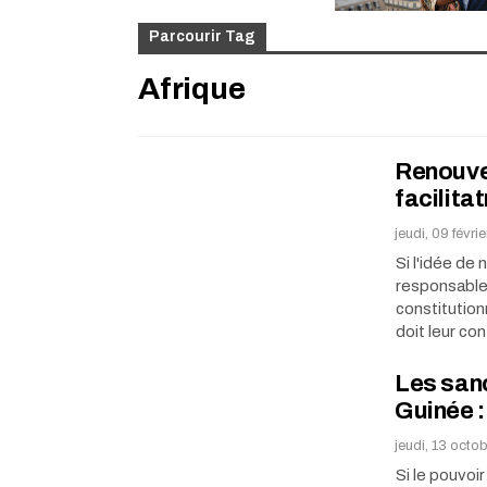
Parcourir Tag
Afrique
Renouvel
facilita
jeudi, 09 févri
Si l'idée de
responsables
constitution
doit leur co
Les sanc
Guinée 
jeudi, 13 octo
Si le pouvoir