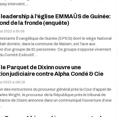
assy intervient…
 leadership à l’église EMMAÜS de Guinée:
 fond de la fronde (enquête)
mai 2022 à 6h:06
otestante Évangélique de Guinée (EPEG) dont le siège National
oléah domino, dans la commune de Matam, est face aux
ns d’un groupe de 81 personnes. Ce groupe s’oppose vivement
n du Comité Exécutif…
 le Parquet de Dixinn ouvre une
ion judiciaire contre Alpha Condé & Cie
ai 2022 à 18h:18
on des instructions du procureur général près la Cour d’appel de
rles Wright, le procureur de la République près le tribunal de
stance de Dixinn annonce dans un communiqué l’ouverture d’une
…