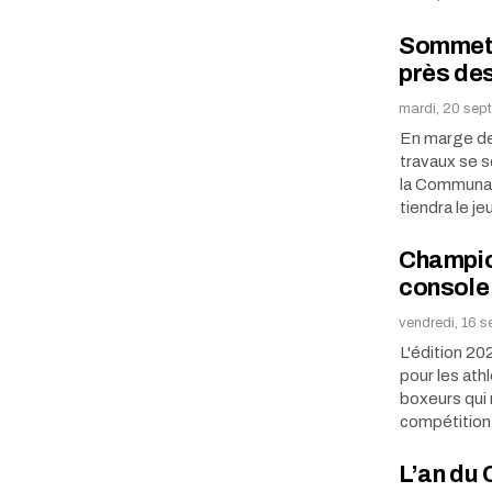
Sommet 
près de
mardi, 20 sep
En marge de
travaux se 
la Communau
tiendra le j
Champion
console
vendredi, 16 
L'édition 20
pour les at
boxeurs qui 
compétition
L’an du 