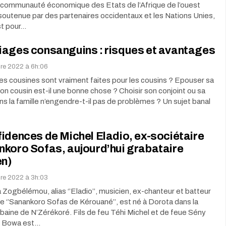
a communauté économique des Etats de l’Afrique de l’ouest
utenue par des partenaires occidentaux et les Nations Unies,
st pour…
iages consanguins : risques et avantages
bre 2022 à 6h:06
les cousines sont vraiment faites pour les cousins ? Epouser sa
on cousin est-il une bonne chose ? Choisir son conjoint ou sa
ns la famille n’engendre-t-il pas de problèmes ? Un sujet banal
idences de Michel Eladio, ex-sociétaire
nkoro Sofas, aujourd’hui grabataire
en)
bre 2022 à 3h:03
Zogbélémou, alias ‘’Eladio’’, musicien, ex-chanteur et batteur
re ‘’Sanankoro Sofas de Kérouané’’, est né à Dorota dans la
aine de N’Zérékoré. Fils de feu Téhi Michel et de feue Sény
l Bowa est…