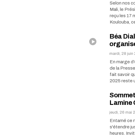
Selon nos co
Mali, le Pré
reçu les 17 
Koulouba, 
Béa Dial
organis
mardi, 28 juin
En marge d’
de la Presse
fait savoir 
2025 reste
Sommet 
Lamine G
jeudi, 26 mai
Entamé ce m
s'étendre ju
heures. Invi