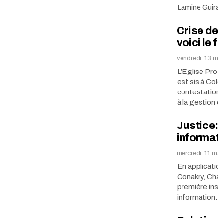
Lamine Guir
Crise de
voici le
vendredi, 13 
L’Eglise Pr
est sis à C
contestatio
à la gestio
Justice:
informat
mercredi, 11 m
En applicati
Conakry, Cha
première in
information