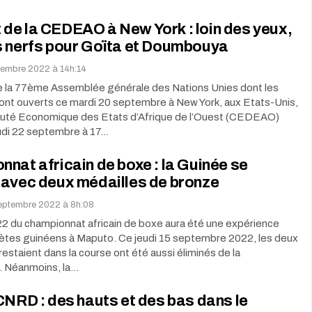
de la CEDEAO à New York : loin des yeux,
s nerfs pour Goïta et Doumbouya
tembre 2022 à 14h:14
 la 77ème Assemblée générale des Nations Unies dont les
sont ouverts ce mardi 20 septembre à New York, aux Etats-Unis,
té Economique des Etats d’Afrique de l’Ouest (CEDEAO)
eudi 22 septembre à 17…
nat africain de boxe : la Guinée se
 avec deux médailles de bronze
septembre 2022 à 8h:08
22 du championnat africain de boxe aura été une expérience
hlètes guinéens à Maputo. Ce jeudi 15 septembre 2022, les deux
restaient dans la course ont été aussi éliminés de la
. Néanmoins, la…
CNRD : des hauts et des bas dans le