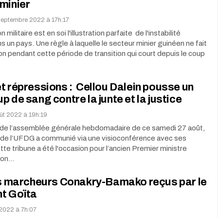
minier
septembre 2022 à 17h:17
 militaire est en soi l'illustration parfaite de l'instabilité
ns un pays. Une règle à laquelle le secteur minier guinéen ne fait
n pendant cette période de transition qui court depuis le coup
t répressions : Cellou Dalein pousse un
p de sang contre la junte et la justice
ût 2022 à 19h:19
n de l’assemblée générale hebdomadaire de ce samedi 27 août,
t de l’UFDG a communié via une visioconférence avec ses
ette tribune a été l'occasion pour l’ancien Premier ministre
son…
es marcheurs Conakry-Bamako reçus par le
nt Goïta
 2022 à 7h:07