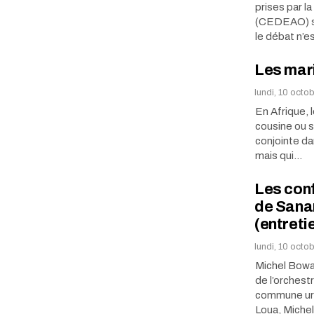
prises par l
(CEDEAO) so
le débat n’e
Les mar
lundi, 10 octo
En Afrique, 
cousine ou s
conjointe da
mais qui…
Les conf
de Sana
(entreti
lundi, 10 octo
Michel Bowa 
de l’orchest
commune urb
Loua, Miche