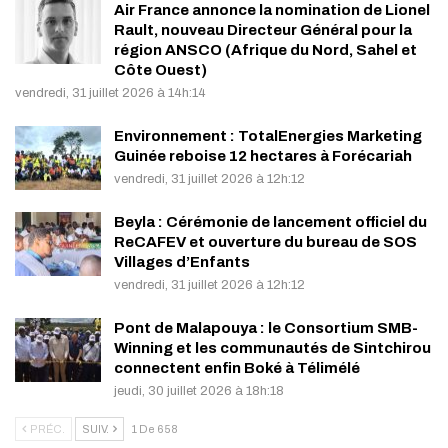
Air France annonce la nomination de Lionel
Rault, nouveau Directeur Général pour la
région ANSCO (Afrique du Nord, Sahel et
Côte Ouest)
vendredi, 31 juillet 2026 à 14h:14
Environnement : TotalEnergies Marketing
Guinée reboise 12 hectares à Forécariah
vendredi, 31 juillet 2026 à 12h:12
Beyla : Cérémonie de lancement officiel du
ReCAFEV et ouverture du bureau de SOS
Villages d’Enfants
vendredi, 31 juillet 2026 à 12h:12
Pont de Malapouya : le Consortium SMB-
Winning et les communautés de Sintchirou
connectent enfin Boké à Télimélé
jeudi, 30 juillet 2026 à 18h:18
PRÉC.
SUIV.
1 De 658