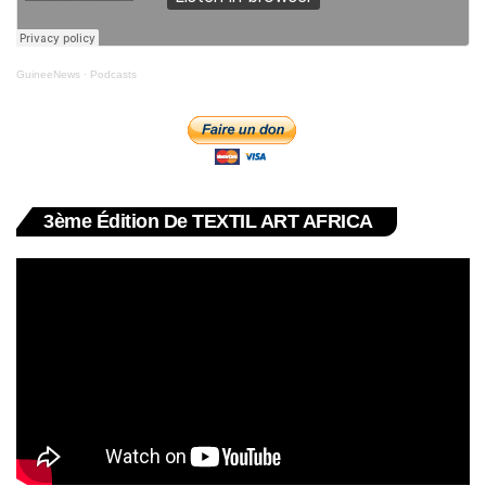
GuineeNews
·
Podcasts
3ème Édition De TEXTIL ART AFRICA