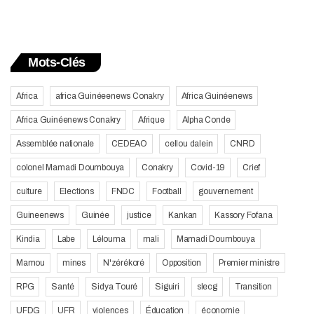
Mots-Clés
Africa
africa Guinéeenews Conakry
Africa Guinéenews
Africa Guinéenews Conakry
Afrique
Alpha Conde
Assemblée nationale
CEDEAO
cellou dalein
CNRD
colonel Mamadi Doumbouya
Conakry
Covid-19
Crief
culture
Elections
FNDC
Football
gouvernement
Guineenews
Guinée
justice
Kankan
Kassory Fofana
Kindia
Labe
Lélouma
mali
Mamadi Doumbouya
Mamou
mines
N'zérékoré
Opposition
Premier ministre
RPG
Santé
Sidya Touré
Siguiri
slecg
Transition
UFDG
UFR
violences
Éducation
économie