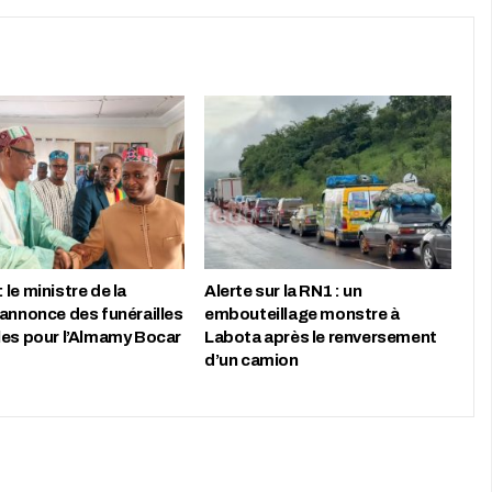
le ministre de la
Alerte sur la RN1 : un
 annonce des funérailles
embouteillage monstre à
les pour l’Almamy Bocar
Labota après le renversement
d’un camion