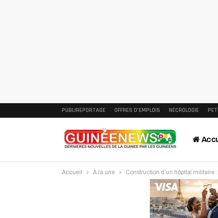
PUBLIREPORTAGE
OFFRES D’EMPLOIS
NÉCROLOGIE
PET
Accu
Accueil
À la une
Construction d’un hôpital militaire
Intervi