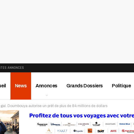
ITES ANNONCES
eil
News
Annonces
Grands Dossiers
Politique
 : gal. Doumbouya autorise un prêt de plus de 84 millions de dollars
ews
Publireportage
Région
Sport
Le Monde