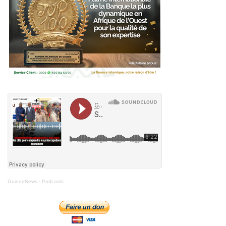
GuineeNews
·
Podcasts