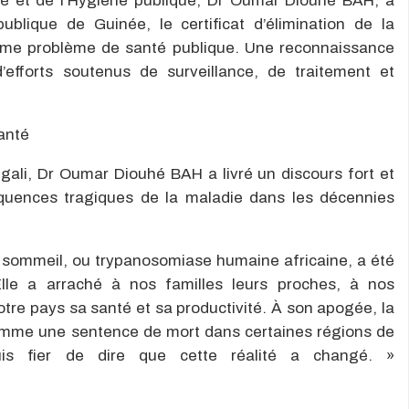
té et de l’Hygiène publique, Dr Oumar Diouhé BAH, a
ublique de Guinée, le certificat d’élimination de la
me problème de santé publique. Une reconnaissance
efforts soutenus de surveillance, de traitement et
Santé
igali, Dr Oumar Diouhé BAH a livré un discours fort et
quences tragiques de la maladie dans les décennies
 sommeil, ou trypanosomiase humaine africaine, a été
Elle a arraché à nos familles leurs proches, à nos
re pays sa santé et sa productivité. À son apogée, la
omme une sentence de mort dans certaines régions de
uis fier de dire que cette réalité a changé. »