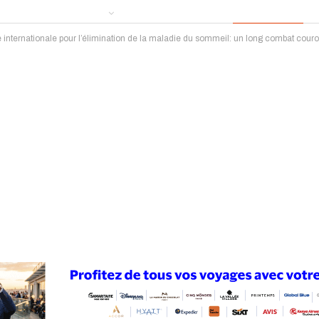
e internationale pour l’élimination de la maladie du sommeil: un long combat cou
ews
Publireportage
Région
Sport
Le Monde