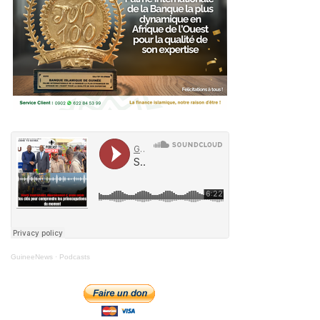
GuineeNews
·
Podcasts