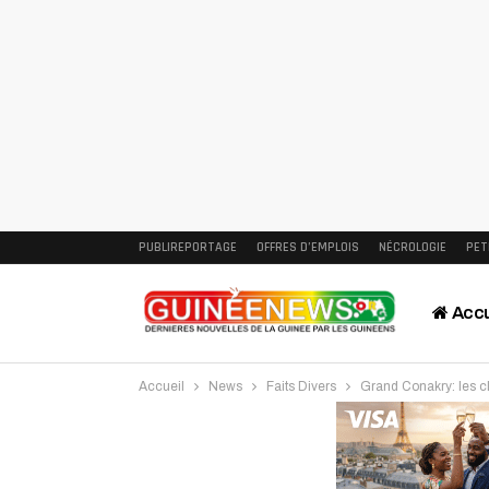
PUBLIREPORTAGE
OFFRES D’EMPLOIS
NÉCROLOGIE
PET
Accu
Accueil
News
Faits Divers
Grand Conakry: les cl
Intervi