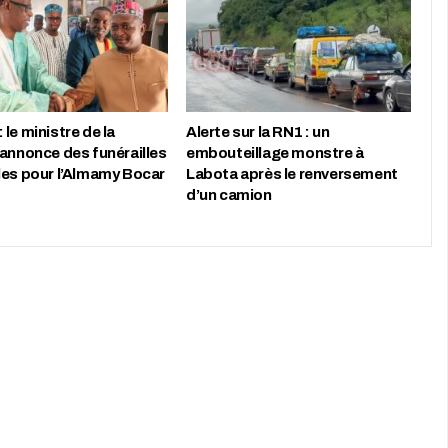
le ministre de la
Alerte sur la RN1 : un
 annonce des funérailles
embouteillage monstre à
les pour l’Almamy Bocar
Labota après le renversement
d’un camion