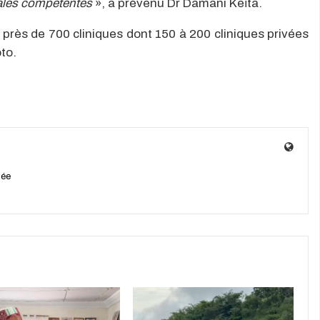
nales compétentes
», a prévenu Dr Damani Keïta.
rès de 700 cliniques dont 150 à 200 cliniques privées
to.
née