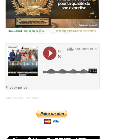
GuineeNews
·
Podcasts