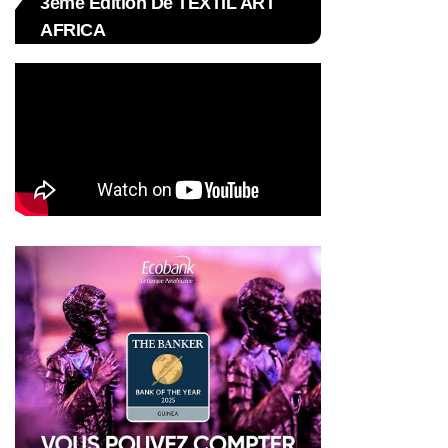
3ème Édition De TEXTIL ART
AFRICA