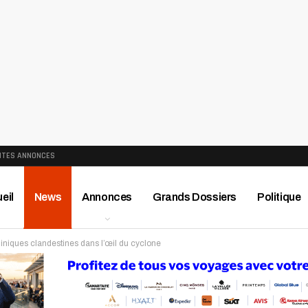
ITES ANNONCES
eil
News
Annonces
Grands Dossiers
Politique
iniques clandestines dans l’œil du cyclone
ews
Publireportage
Région
Sport
Le Monde