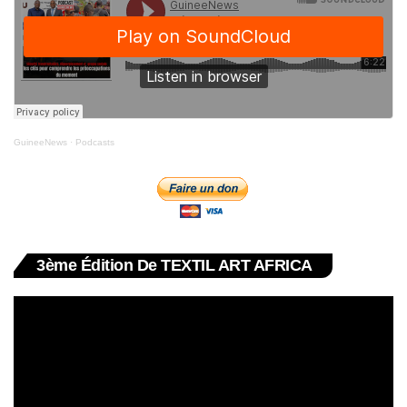
GuineeNews
·
Podcasts
3ème Édition De TEXTIL ART AFRICA