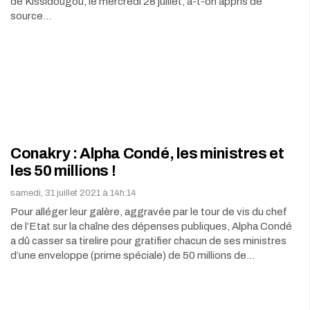
de Kissidougou, le mercredi 28 juillet, a-t-on appris de
source…
Conakry : Alpha Condé, les ministres et
les 50 millions !
samedi, 31 juillet 2021 à 14h:14
Pour alléger leur galère, aggravée par le tour de vis du chef
de l’Etat sur la chaîne des dépenses publiques, Alpha Condé
a dû casser sa tirelire pour gratifier chacun de ses ministres
d’une enveloppe (prime spéciale) de 50 millions de…