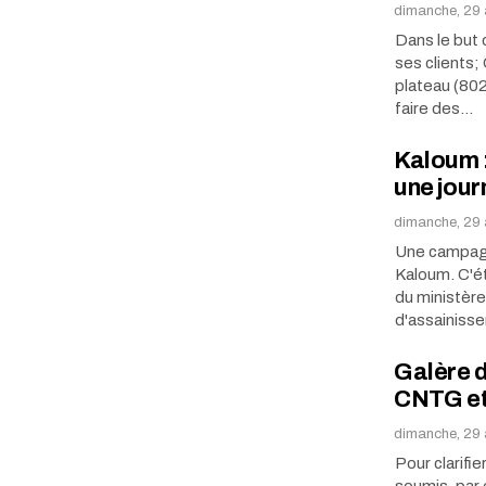
dimanche, 29 
Dans le but 
ses clients;
plateau (802
faire des…
Kaloum :
une jour
dimanche, 29 
Une campagn
Kaloum. C'é
du ministère
d'assainiss
Galère d
CNTG et 
dimanche, 29 
Pour clarifi
soumis, par 