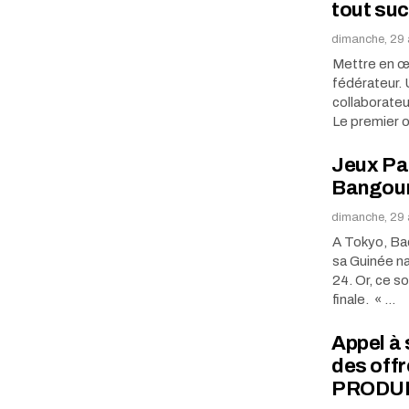
tout suc
dimanche, 29 
Mettre en œu
fédérateur. 
collaborateu
Le premier o
Jeux Pa
Bangour
dimanche, 29 
A Tokyo, Bac
sa Guinée nat
24. Or, ce s
finale. « …
Appel à
des off
PRODUI