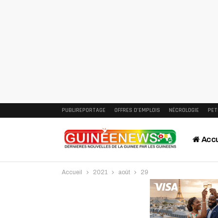
PUBLIREPORTAGE
OFFRES D’EMPLOIS
NÉCROLOGIE
PET
Accu
Accueil
2021
août
29
Intervi