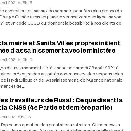
août 2021 à 15h:15
de diversifier ces canaux de contacts pour être plus proche de
 Orange Guinée a mis en place le service vente en ligne via son
7) et un code USSD qui donnent la possibilité à nos clients de
 la mairie et Sanita Villes propres initient
née d’assainissement avec le ministère
août 2021 à 10h:10
e d'assainissement a été lancée ce samedi 28 août 2021 à
tait en présence des autorités communales, des responsables
 de l'Hydraulique et de l'Assainissement, de l'Agence nationale
ement et de…
es travailleurs de Rusal : Ce que disent la
la CNSS (4e Partie et dernière partie)
août 2021 à 6h:06
er l’épineuse question des prestations retraites, Guineenews a
écrit, des questions à la CNSS, un établissement public chargé