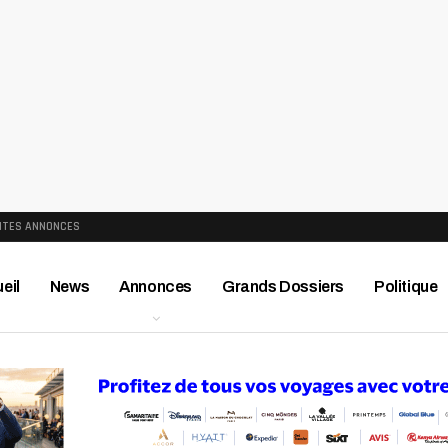
ITES ANNONCES
eil
News
Annonces
Grands Dossiers
Politique
ews
Publireportage
Région
Sport
Le Monde