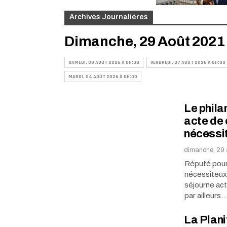
Archives Journalières
Dimanche, 29 Août 2021
SAMEDI, 08 AOÛT 2026 À 0H:00
VENDREDI, 07 AOÛT 2026 À 0H:00
MARDI, 04 AOÛT 2026 À 0H:00
Le phila
acte de 
nécessi
dimanche, 29 
Réputé pour 
nécessiteux,
séjourne act
par ailleurs…
La Plani