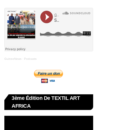
GuineeNews
·
Podcasts
3ème Édition De TEXTIL ART
AFRICA