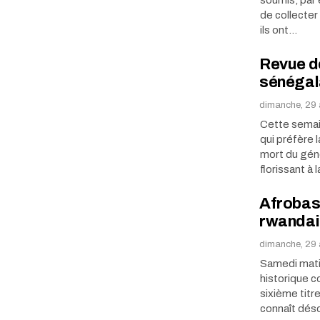
de collecter 
ils ont…
Revue de
sénégal
dimanche, 29 
Cette semai
qui préfère 
mort du génér
florissant à 
Afrobask
rwandai
dimanche, 29 
Samedi matin
historique c
sixième titre
connaît dés