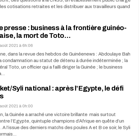
les cotisations retraites et les distribuer aux travailleurs quand
 presse : business à la frontière guinéo-
aise, la mort de Toto…
août 2021 à 6h:06
ne, dans la revue des hebdos de Guinéenews : Abdoulaye Bah
la condamnation au statut de détenu à durée indéterminée ; la
al Toto, un officier qui a failli diriger la Guinée ; le business
la…
et/Syli national : après l’Egypte, le défi
s
août 2021 à 0h:00
, la Guinée a arraché une victoire brillante mais surtout
ontre l’Egypte, quintuple champions d’Afrique en quête d’un
. A l’issue des derniers matchs des poules A et B ce soir, le Syli
ormais…