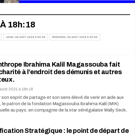
 À 18h:18
JEUDI, 06 AOÛT 2026 À 0H:00
MERCREDI, 05 AOÛT 2026 À 0H:00
nthrope Ibrahima Kalil Magassouba fait
charité à l’endroit des démunis et autres
teux.
août 2021 à 18h:18
son esprit de partage et son sens élevé de venir en aide aux
 le patron de la fondation Magassouba Ibrahima Kalil (MIK)
uelle au pays, en compagnie de la star sénégalaise Wally Seck,
fication Stratégique : le point de départ de