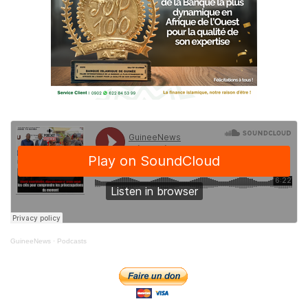
GuineeNews
·
Podcasts