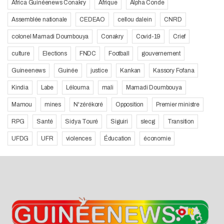
Africa Guinéenews Conakry
Afrique
Alpha Conde
Assemblée nationale
CEDEAO
cellou dalein
CNRD
colonel Mamadi Doumbouya
Conakry
Covid-19
Crief
culture
Elections
FNDC
Football
gouvernement
Guineenews
Guinée
justice
Kankan
Kassory Fofana
Kindia
Labe
Lélouma
mali
Mamadi Doumbouya
Mamou
mines
N'zérékoré
Opposition
Premier ministre
RPG
Santé
Sidya Touré
Siguiri
slecg
Transition
UFDG
UFR
violences
Éducation
économie