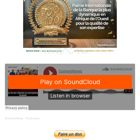
GuineeNews
·
Podcasts