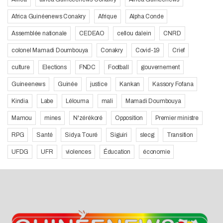
Africa Guinéenews Conakry
Afrique
Alpha Conde
Assemblée nationale
CEDEAO
cellou dalein
CNRD
colonel Mamadi Doumbouya
Conakry
Covid-19
Crief
culture
Elections
FNDC
Football
gouvernement
Guineenews
Guinée
justice
Kankan
Kassory Fofana
Kindia
Labe
Lélouma
mali
Mamadi Doumbouya
Mamou
mines
N'zérékoré
Opposition
Premier ministre
RPG
Santé
Sidya Touré
Siguiri
slecg
Transition
UFDG
UFR
violences
Éducation
économie