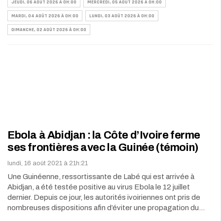
JEUDI, 06 AOÛT 2026 À 0H:00
MERCREDI, 05 AOÛT 2026 À 0H:00
MARDI, 04 AOÛT 2026 À 0H:00
LUNDI, 03 AOÛT 2026 À 0H:00
DIMANCHE, 02 AOÛT 2026 À 0H:00
Ebola à Abidjan : la Côte d’Ivoire ferme
ses frontières avec la Guinée (témoin)
lundi, 16 août 2021 à 21h:21
Une Guinéenne, ressortissante de Labé qui est arrivée à
Abidjan, a été testée positive au virus Ebola le 12 juillet
dernier. Depuis ce jour, les autorités ivoiriennes ont pris de
nombreuses dispositions afin d’éviter une propagation du…