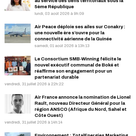
au service des défis territoriaux sous la
5ème République
lundi, 03 août 2026 à 9h:09
Air Peace déploie ses ailes sur Conakry :
une nouvelle ère s’ouvre pour la
connectivité aérienne de la Guinée
samedi, 01 août 2026 à 13h:13
Le Consortium SMB-Winning félicite le
nouvel exécutif communal de Boké et
réaffirme son engagement pour un
partenariat durable
vendredi, 31 juillet 2026 à 22h:22
Air France annonce la nomination de Lionel
Rault, nouveau Directeur Général pour la
région ANSCO (Afrique du Nord, Sahel et
Côte Ouest)
vendredi, 31 juillet 2026 à 14h:14
Environnement : TotalEnergies Marketing