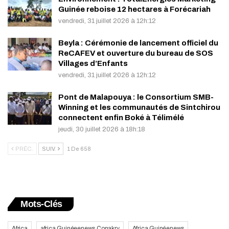
Guinée reboise 12 hectares à Forécariah
vendredi, 31 juillet 2026 à 12h:12
Beyla : Cérémonie de lancement officiel du
ReCAFEV et ouverture du bureau de SOS
Villages d’Enfants
vendredi, 31 juillet 2026 à 12h:12
Pont de Malapouya : le Consortium SMB-
Winning et les communautés de Sintchirou
connectent enfin Boké à Télimélé
jeudi, 30 juillet 2026 à 18h:18
PRÉC.
SUIV.
1 De 658
Mots-Clés
Africa
africa Guinéeenews Conakry
Africa Guinéenews