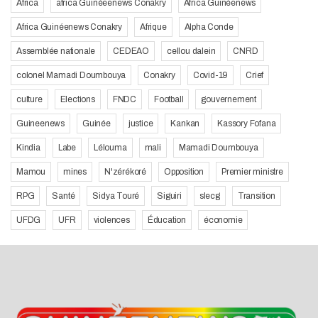
Africa
africa Guinéeenews Conakry
Africa Guinéenews
Africa Guinéenews Conakry
Afrique
Alpha Conde
Assemblée nationale
CEDEAO
cellou dalein
CNRD
colonel Mamadi Doumbouya
Conakry
Covid-19
Crief
culture
Elections
FNDC
Football
gouvernement
Guineenews
Guinée
justice
Kankan
Kassory Fofana
Kindia
Labe
Lélouma
mali
Mamadi Doumbouya
Mamou
mines
N'zérékoré
Opposition
Premier ministre
RPG
Santé
Sidya Touré
Siguiri
slecg
Transition
UFDG
UFR
violences
Éducation
économie