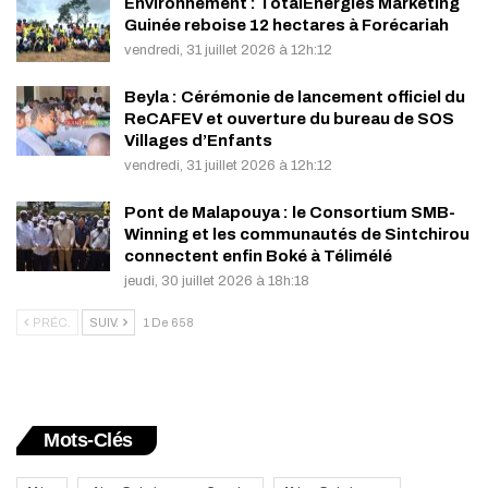
Environnement : TotalEnergies Marketing
Guinée reboise 12 hectares à Forécariah
vendredi, 31 juillet 2026 à 12h:12
Beyla : Cérémonie de lancement officiel du
ReCAFEV et ouverture du bureau de SOS
Villages d’Enfants
vendredi, 31 juillet 2026 à 12h:12
Pont de Malapouya : le Consortium SMB-
Winning et les communautés de Sintchirou
connectent enfin Boké à Télimélé
jeudi, 30 juillet 2026 à 18h:18
PRÉC.
SUIV.
1 De 658
Mots-Clés