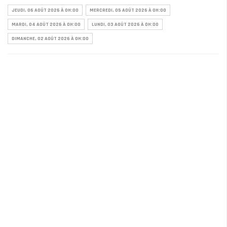
JEUDI, 06 AOÛT 2026 À 0H:00
MERCREDI, 05 AOÛT 2026 À 0H:00
MARDI, 04 AOÛT 2026 À 0H:00
LUNDI, 03 AOÛT 2026 À 0H:00
DIMANCHE, 02 AOÛT 2026 À 0H:00