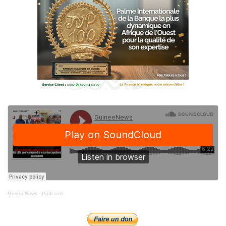
GuineeNews
·
Podcasts