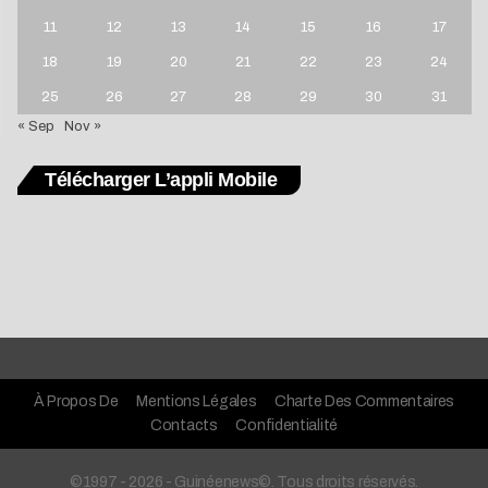
11
12
13
14
15
16
17
18
19
20
21
22
23
24
25
26
27
28
29
30
31
« Sep
Nov »
Télécharger L’appli Mobile
À Propos De
Mentions Légales
Charte Des Commentaires
Contacts
Confidentialité
©1997 - 2026 - Guinéenews©. Tous droits réservés.