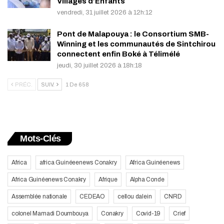
Villages d’Enfants
vendredi, 31 juillet 2026 à 12h:12
Pont de Malapouya : le Consortium SMB-
Winning et les communautés de Sintchirou
connectent enfin Boké à Télimélé
jeudi, 30 juillet 2026 à 18h:18
PRÉC.
SUIV.
1 De 658
Mots-Clés
Africa
africa Guinéeenews Conakry
Africa Guinéenews
Africa Guinéenews Conakry
Afrique
Alpha Conde
Assemblée nationale
CEDEAO
cellou dalein
CNRD
colonel Mamadi Doumbouya
Conakry
Covid-19
Crief