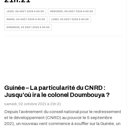
JEUDI, 06 AOÛT 2026 À 0H:00
MERCREDI, 05 AOÛT 2026 À 0H:00
MARDI, 04 AOÛT 2026 À 0H:00
LUNDI, 03 AOÛT 2026 À 0H:00
DIMANCHE, 02 AOÛT 2026 À 0H:00
Guinée – La particularité du CNRD :
Jusqu’où ira le colonel Doumbouya ?
samedi, 02 octobre 2021 à 21h:21
Depuis l’avènement du conseil national pour le redressement
et le développement (CNRD) au pouvoir le 5 septembre
2021, un nouveau vent commence à souffler sur la Guinée, un