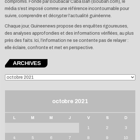
compromis. Fondé par Boubacar Caba Bah (Boubah.com), le
média s’est imposé comme une référence incontournable pour
suivre, comprendre et décrypter l’actualité guinéenne.
Chaque jour, Guineenews propose des enquêtes rigoureuses,
des analyses approfondies et des informations vérifiées, au plus
près des faits. Ici, l’information ne se contente pas de relayer :
elle éclaire, confronte et met en perspective.
ARCHIVES
ARCHIVES
octobre 2021
L
M
M
J
V
S
D
1
2
3
4
5
6
7
8
9
10