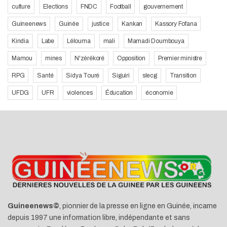
culture
Elections
FNDC
Football
gouvernement
Guineenews
Guinée
justice
Kankan
Kassory Fofana
Kindia
Labe
Lélouma
mali
Mamadi Doumbouya
Mamou
mines
N'zérékoré
Opposition
Premier ministre
RPG
Santé
Sidya Touré
Siguiri
slecg
Transition
UFDG
UFR
violences
Éducation
économie
Guineenews©
, pionnier de la presse en ligne en Guinée, incarne
depuis 1997 une information libre, indépendante et sans