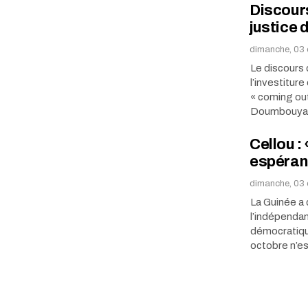
Discours
justice 
dimanche, 03 
Le discours 
l’investiture
« coming out
Doumbouya, 
Cellou :
espéran
dimanche, 03 
La Guinée a
l’indépendan
démocratique
octobre n’e