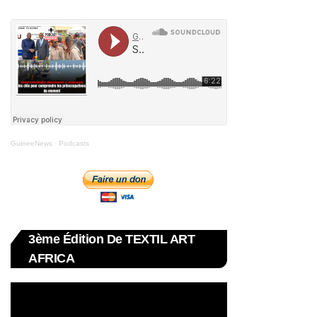
GuineeNews
·
Podcasts
3ème Édition De TEXTIL ART
AFRICA