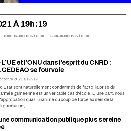
021 À 19h:19
MARDI, 04 AOÛT 2026 À 0H:00
LUNDI, 03 AOÛT 2026 À 0H:00
 L’UE et l’ONU dans l’esprit du CNRD :
a CEDEAO se fourvoie
octobre 2021 à 19h:19
 d'Etat sont naturellement condamnés de facto, la prise du
l'armée guinéenne est un véritable cas d'école. D'une part, nous
'approbation quasi unanime du coup de force au sein de la
 guinéenne,…
une communication publique plus sereine
ée