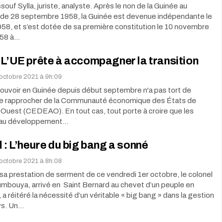
souf Sylla, juriste, analyste. Après le non de la Guinée au
de 28 septembre 1958, la Guinée est devenue indépendante le
58, et s’est dotée de sa première constitution le 10 novembre
958 à…
 L’UE prête à accompagner la transition
octobre 2021 à 9h:09
pouvoir en Guinée depuis début septembre n'a pas tort de
se rapprocher de la Communauté économique des États de
 l'Ouest (CEDEAO). En tout cas, tout porte à croire que les
s au développement…
l : L’heure du big bang a sonné
octobre 2021 à 8h:08
sa prestation de serment de ce vendredi 1er octobre, le colonel
bouya, arrivé en Saint Bernard au chevet d’un peuple en
a réitéré la nécessité d’un véritable « big bang » dans la gestion
ys. Un…