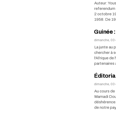
Auteur: Yous
referendum 
2 octobre 19
1958. De 1
Guinée :
dimanche, 03 
La junte au 
chercher à 
l'Afrique de
partenaire
Éditoria
dimanche, 03 
Au cours de 
Mamadi Doum
déshérence, 
de notre pa