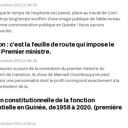
octobre 2021 à 19h:19
ue le temps de l’euphorie est passé, place au travail de Com’.
rop longtemps souffert d’une image publique de faible niveau.
bonne communication publique en Guinée ! Nous savons
que les…
n : c’est la feuille de route qui impose le
u Premier ministre.
octobre 2021 à 18h:18
eures ou jours de la nomination du premier ministre du
t de transition, le choix de Mamadi Doumbouya ne peut
ur une personnalité dont le profil correspond exactement à la
président de la…
n constitutionnelle de la fonction
tielle en Guinée, de1958 à 2020. (première
octobre 2021 à 11h:11