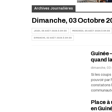
Archives Journalières
Dimanche, 03 Octobre 2
JEUDI, 06 AOÛT 2026 À 0H:00
MERCREDI, 05 AOÛT 2026 À 0H:00
DIMANCHE, 02 AOÛT 2026 À 0H:00
Guinée –
quand l
dimanche, 03 
Si les coups
pouvoir par 
constatons l
communauté
Place à 
en Guin