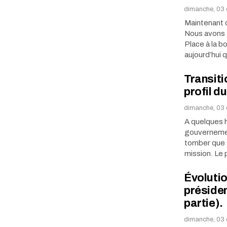
dimanche, 03 
Maintenant q
Nous avons t
Place à la 
aujourd’hui 
Transitio
profil d
dimanche, 03 
A quelques h
gouvernemen
tomber que s
mission. Le 
Évolutio
présiden
partie).
dimanche, 03 