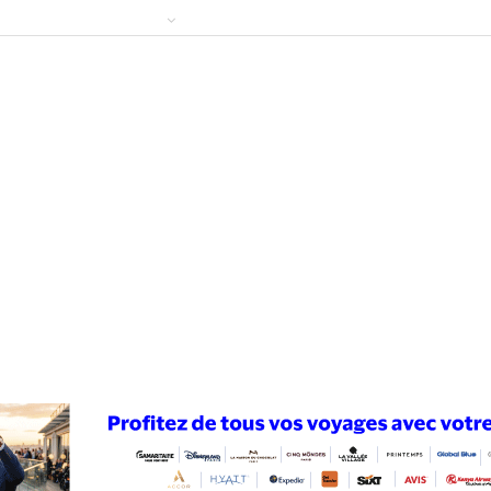
ews
Publireportage
Région
Sport
Le Monde