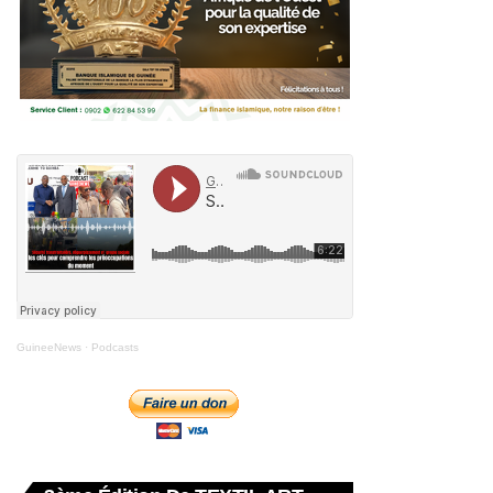
GuineeNews
·
Podcasts