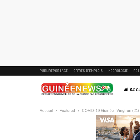
PUBLIREPORTAGE
OFFRES D’EMPLOIS
NÉCROLOGIE
PET
Accu
Accueil
Featured
COVID-19 Guinée : Vingt-un (21
Intervi