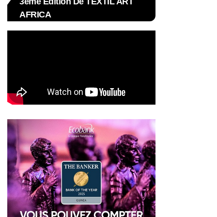
3ème Édition De TEXTIL ART
AFRICA