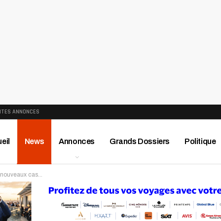
ITES ANNONCES
eil
News
Annonces
Grands Dossiers
Politique
) nouveaux cas…
ews
Publireportage
Région
Sport
Le Monde