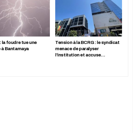
 la foudre tue une
Tension à la BCRG : le syndicat
e à Bantamaya
menace de paralyser
l’institution et accuse…