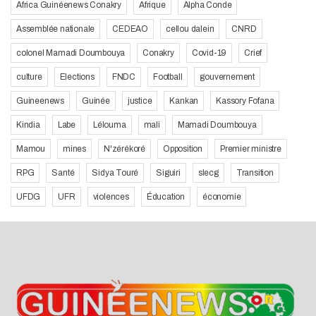
Africa Guinéenews Conakry
Afrique
Alpha Conde
Assemblée nationale
CEDEAO
cellou dalein
CNRD
colonel Mamadi Doumbouya
Conakry
Covid-19
Crief
culture
Elections
FNDC
Football
gouvernement
Guineenews
Guinée
justice
Kankan
Kassory Fofana
Kindia
Labe
Lélouma
mali
Mamadi Doumbouya
Mamou
mines
N'zérékoré
Opposition
Premier ministre
RPG
Santé
Sidya Touré
Siguiri
slecg
Transition
UFDG
UFR
violences
Éducation
économie