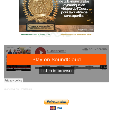
GuineeNews
·
Podcasts