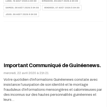
LUNDI, 10 AOÛT 2026 À 0H:00
DIMANCHE, 09 AOÛT 2026 À 0H:00
SAMEDI, 08 AOÛT 2026 À 0H:00
VENDREDI, 07 AOÛT 2026 À 0H:00
JEUDI, 06 AOÛT 2026 À 0H:00
Important Communiqué de Guinéenews.
mercredi, 22 avril 2020 à 21h:21
Votre quotidien d’informations Guinéenews constate avec
insistance l’usurpation de son identité et le montage
frauduleux d’informations mensongères et calomnieuses par
des inconnus sur des hautes personnalités guinéennes et
leurs…