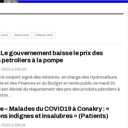
L 2026
MARS 2026
FÉVRIER 2026
 Le gouvernement baisse le prix des
 petroliers à la pompe
s 2020 à 20h:20
té conjoint signé des ministres en charge des Hydrocarbure,
e et des Finances et du Budget et rendu public ce mardi 31
l est décidé du réajustement des prix des produits pétroliers à
Cette…
e – Malades du COVID19 à Conakry : «
ns indignes et insalubres » (Patients)
s 2020 à 19h:19