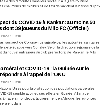
és à des difficultés dans leur secteur. A la gare routière
 chauffeurs de minibus et de taxi demandent la baisse du prix
pect du COVID 19 à Kankan: au moins 50
 dont 39 joueurs du Milo FC (Officiel)
s 2020 à 18h:18
as suspect de Coronavirus signalé par les autorités sanitaires
e a été évacué vers Conakry. Selon la direction régionale de la
git du nouvel entraineur du club préfectoral de Kankan, le Milo
rcéral et COVID-19 : la Guinée sur le
 répondre à l’appel de l’ONU
s 2020 à 18h:18
Nations Unies pour la protection des populations carcérales
VID-19 semble avoir eu ses effets en Guinée. A l’image
s à travers monde, particulièrement en Afrique, les autorités
seraient dans…