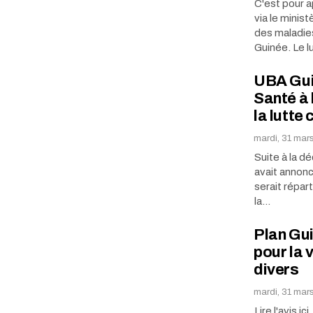
C'est pour 
via le minis
des maladies
Guinée. Le l
UBA Guin
Santé à 
la lutte
mardi, 31 mars
Suite à la d
avait annonc
serait répar
la…
Plan Gui
pour la 
divers
mardi, 31 mar
Lire l'avis ici