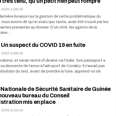
e très ténu, qu’un petit rien peut rompre
s 2020 à 18h:18
ernière livraison sur la gestion de cette problématique du
 nous avions dit qu’un statu quo tacite, avait été trouvé par les
parties prenantes au dossier. D’un côté, les agents de la
tière…
Un suspect du COVID 19 en fuite
s 2020 à 18h:18
Ibrahima, et serait rentré d'Ukraine via l'Italie. Son passeport a
sa descente de l'avion à l'aéroport de Conakry. Il n'aurait pas
résultats du test, avant de prendre la fuite, apprend-on de
 Nationale de Sécurité Sanitaire de Guinée
t nouveau bureau du Conseil
stration mis en place
s 2020 à 14h:14