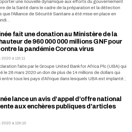
apporter une nouvelle dynamique aux efforts du gouvernement
tère de la Santé dans le cadre de la préparation et la détection
 que l'Alliance de Sécurité Sanitaire a été mise en place en
undi…
ée fait une donation au Ministère de la
hauteur de 960 000 000 millions GNF pour
 contre la pandémie Corona virus
 2020 à 11h:11
éclaration faite par le Groupe United Bank for Africa Plc (UBA) qui
é le 26 mars 2020 un don de plus de 14 millions de dollars qui
ti entre tous les pays d’Afrique dans lesquels UBA est implanté ;
née lance un avis d’appel d’offre national
vente aux enchères publiques d’articles
s 2020 à 10h:10