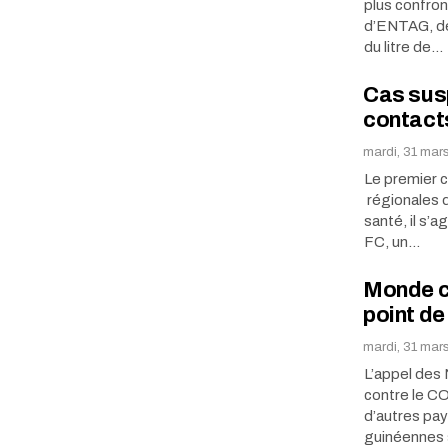
plus confront
d’ENTAG, des
du litre de…
Cas sus
contacts
mardi, 31 mar
Le premier c
régionales d
santé, il s’a
FC, un…
Monde ca
point de
mardi, 31 mar
L’appel des 
contre le CO
d’autres pay
guinéennes 