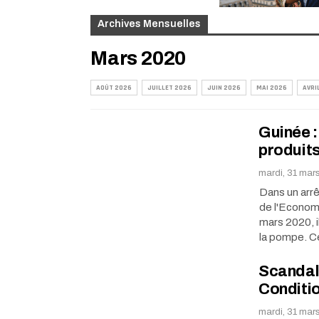
Archives Mensuelles
Mars 2020
AOÛT 2026
JUILLET 2026
JUIN 2026
MAI 2026
AVRI
Guinée :
produits
mardi, 31 mar
Dans un arrê
de l'Economi
mars 2020, i
la pompe. 
Scandal
Conditio
mardi, 31 mar