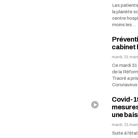
Les patients
la planète s
centre hospi
moins les…
Préventi
cabinet 
mardi, 31 mar
Ce mardi 31 
de la Réform
Traoré a pri
Coronavirus
Covid-19
mesures 
une bais
mardi, 31 mar
Suite à l’ét