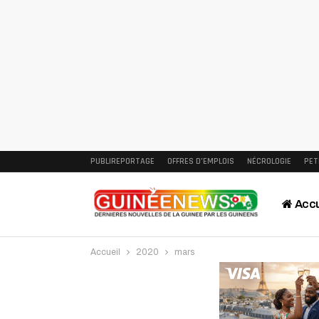
PUBLIREPORTAGE
OFFRES D’EMPLOIS
NÉCROLOGIE
PET
Accu
Accueil
2020
mars
Intervi