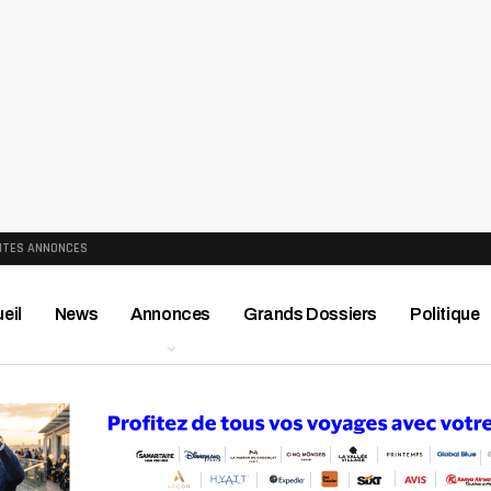
ITES ANNONCES
eil
News
Annonces
Grands Dossiers
Politique
ews
Publireportage
Région
Sport
Le Monde