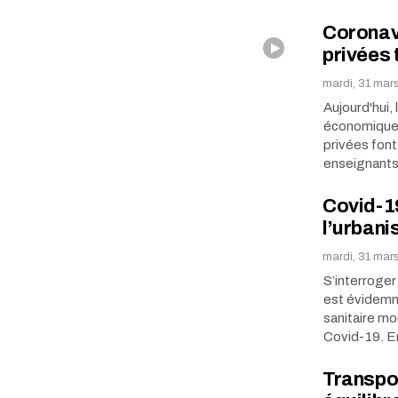
Coronavi
privées 
mardi, 31 mar
Aujourd'hui, 
économiques
privées font
enseignants 
Covid-19
l’urban
mardi, 31 mar
S’interroger
est évidemm
sanitaire mo
Covid-19. 
Transpor