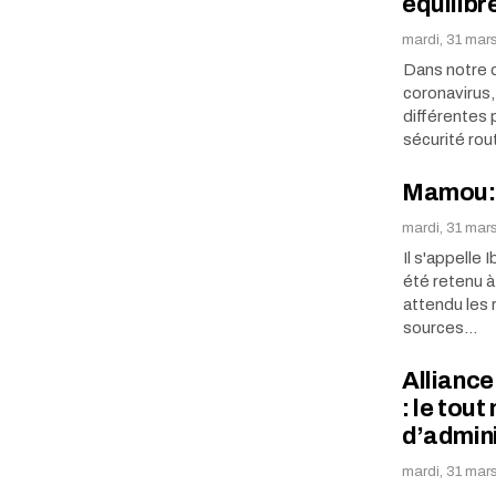
équilibr
mardi, 31 mar
Dans notre d
coronavirus,
différentes 
sécurité rou
Mamou: 
mardi, 31 mar
Il s'appelle 
été retenu à 
attendu les 
sources…
Alliance
: le tou
d’admini
mardi, 31 mar