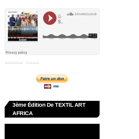
GuineeNews
·
Podcasts
3ème Édition De TEXTIL ART
AFRICA