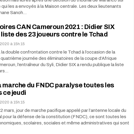
 qui les a envoyés à la Maison centrale. Les deux lieutenants
mane Sanoh…
toires CAN Cameroun 2021 : Didier SIX
a liste des 23 joueurs contre le Tchad
 2020 à 15h:15
 la double confrontation contre le Tchad à l’occasion de la
 quatrième journée des éliminatoires de la coupe d’Afrique
eroun, l’entraîneur du Syli, Didier SIX a rendu publique la liste
urs…
a marche du FNDC paralyse toutes les
s ce jeudi
 2020 à 15h:15
12 mars, jour de marche pacifique appelé par l’antenne locale du
al pour la défense de la constitution (FNDC), ce sont toutes les
onomiques, scolaires, sociales et même administratives qui sont