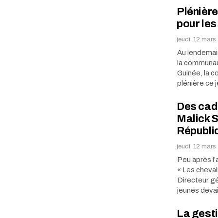
Plénière
pour les
jeudi, 12 mars
Au lendemain
la communau
Guinée, la c
plénière ce 
Des cad
Malick S
Républi
jeudi, 12 mars
Peu après l’
« Les cheval
Directeur gé
jeunes deva
La gesti