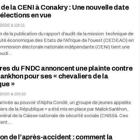
 de la CENI à Conakry : Une nouvelle date
 élections en vue
 2020 à 11h:11
 de la publication du rapport d'audit de la mission technique de
té économique des Etats de l'Afrique de l'ouest (CEDEAO) en
ommission électorale nationale indépendante (CENI) tient une
jeudi…
res du FNDC annoncent une plainte contre
ankhon pour ses « chevaliers de la
que »
 2020 à 10h:10
arrivée au pouvoir d’Alpha Condé, un groupe de jeunes appelés
iers de la République » a été mis en place par Malick Sankhon,
néral de la Caisse nationale de sécurité sociale (CNSSà. Ces
ient…
on de l’après-accident : comment la