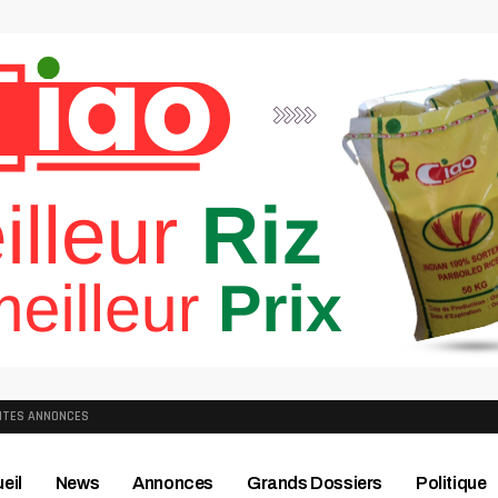
ITES ANNONCES
eil
News
Annonces
Grands Dossiers
Politique