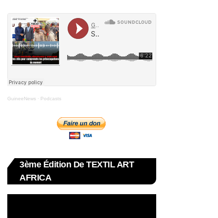
GuineeNews
·
Podcasts
3ème Édition De TEXTIL ART
AFRICA