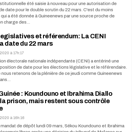
titutionnelle été saisie à nouveau pour une autorisation de
de date pour le double scrutin du 22 mars. C'est du moins
n qui a été donnée à Guineenews par une source proche de
n en charge des…
egislatives et référendum: La CENI
a date du 22 mars
 2020 à 17h:17
on électorale nationale indépendante (CENI) a entériné une
position de date pour les élections législative et le référendaire.
e nous retenons de la plénière de ce jeudi comme Guineenews
 dans…
uinée : Koundouno et Ibrahima Diallo
 la prison, mais restent sous contrôle
re
 2020 à 16h:16
 mandat de dépôt lundi 09 mars, Sékou Koundouno et Ibrahima
désormais libres après une décision du tribunal de Mafanco sur