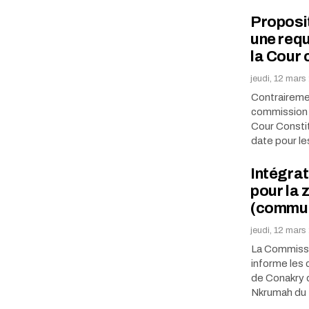
Proposit
une requ
la Cour 
jeudi, 12 mars
Contrairemen
commission é
Cour Constit
date pour l
Intégrat
pour la 
(commu
jeudi, 12 mars
La Commissi
informe les 
de Conakry 
Nkrumah du