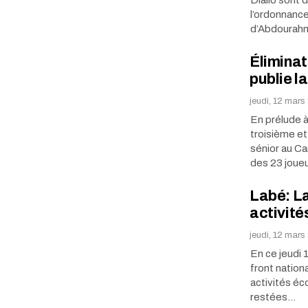
l’ordonnance
d’Abdourah
Élimina
publie l
jeudi, 12 mars
En prélude à
troisième et
sénior au Cam
des 23 joue
Labé: L
activité
jeudi, 12 mars
En ce jeudi 
front nation
activités éc
restées…