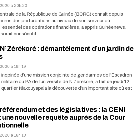
s 2020 à 20h:20
entrale de la République de Guinée (BCRG) connaît depuis
eures des perturbations au niveau de son serveur où
 l’essentiel des opérations financières, a appris Guinéenews.
 serait consécutif,…
-N’Zérékoré : démantèlement d’un jardin de
s
 2020 à 19h:19
 inopinée d’une mission conjointe de gendarmes de l’Escadron
militaire du PA de l’université de N’Zérékoré, a fait ce jeudi 12
 quartier Niakouyapala la découverte d’un important site où est
référendum et des législatives : la CENI
t une nouvelle requête auprès de la Cour
tionnelle
 2020 à 18h:18