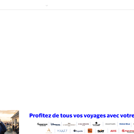
ews
Publireportage
Région
Sport
Le Monde