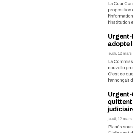
La Cour Cons
proposition 
l'informatio
l'institutio
Urgent-l
adopte l
jeudi, 12 mars
La Commissi
nouvelle pro
C'est ce qu
l'annonçait
Urgent-G
quittent
judiciai
jeudi, 12 mars
Placés sous
Diallo sont 