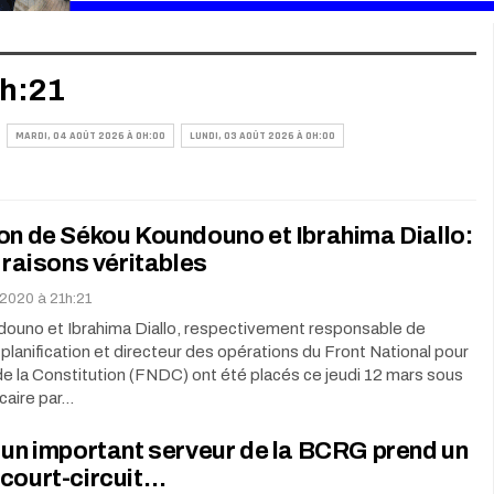
1h:21
MARDI, 04 AOÛT 2026 À 0H:00
LUNDI, 03 AOÛT 2026 À 0H:00
on de Sékou Koundouno et Ibrahima Diallo:
s raisons véritables
 2020 à 21h:21
ouno et Ibrahima Diallo, respectivement responsable de
 planification et directeur des opérations du Front National pour
e la Constitution (FNDC) ont été placés ce jeudi 12 mars sous
icaire par…
 un important serveur de la BCRG prend un
 court-circuit…