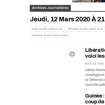
Archives Journalières
Jeudi, 12 Mars 2020 À 2
JEUDI, 06 AOÛT 2026 À 0H:00
MERCREDI, 05 AOÛT 2026 À 0H:00
DIMANCHE, 02 AOÛT 2026 À 0H:00
Libérati
voici le
jeudi, 12 mars
Sékou Kound
stratégie et
la Défense d
contrôle jud
Guinée :
coup de