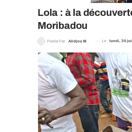
Lola : à la découver
Moribadou
Le :
lundi, 30 ju
Publié Par :
Alidjou Moribadougou Sylla