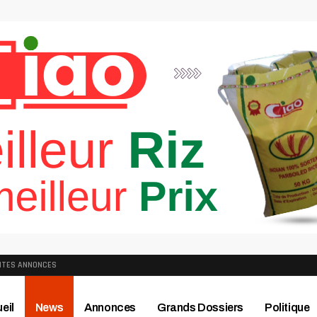
ITES ANNONCES
eil
News
Annonces
Grands Dossiers
Politique