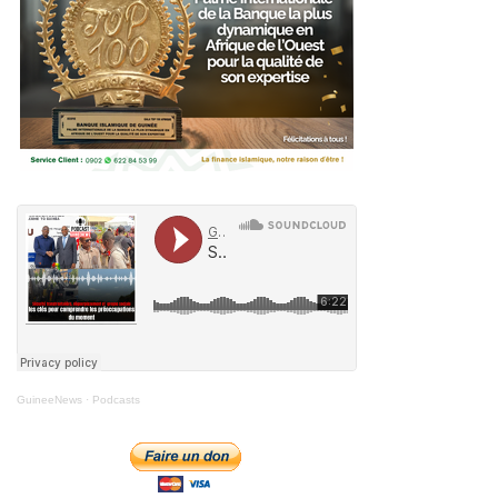
GuineeNews
·
Podcasts