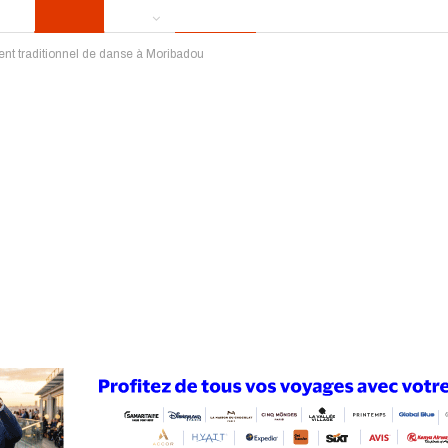
ment traditionnel de danse à Moribadou
ews
Publireportage
Région
Sport
Le Monde