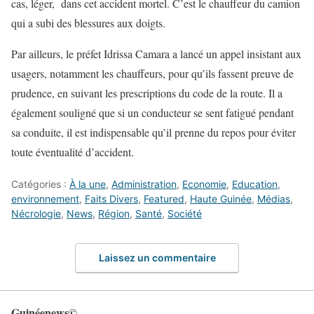
cas, léger, dans cet accident mortel. C’est le chauffeur du camion
qui a subi des blessures aux doigts.
Par ailleurs, le préfet Idrissa Camara a lancé un appel insistant aux
usagers, notamment les chauffeurs, pour qu’ils fassent preuve de
prudence, en suivant les prescriptions du code de la route. Il a
également souligné que si un conducteur se sent fatigué pendant
sa conduite, il est indispensable qu’il prenne du repos pour éviter
toute éventualité d’accident.
Catégories :
À la une
,
Administration
,
Economie
,
Education
,
environnement
,
Faits Divers
,
Featured
,
Haute Guinée
,
Médias
,
Nécrologie
,
News
,
Région
,
Santé
,
Société
Laissez un commentaire
Guinéenews©