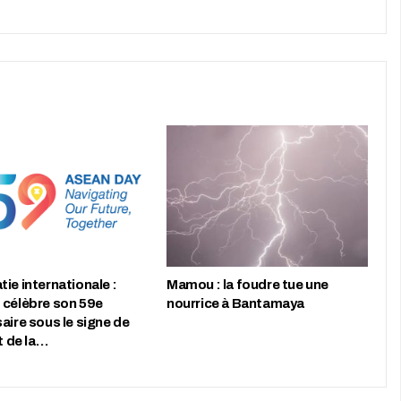
ie internationale :
Mamou : la foudre tue une
 célèbre son 59e
nourrice à Bantamaya
aire sous le signe de
et de la…