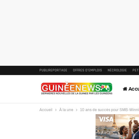
PUBLIREPORTAGE
OFFRES D’EMPLOIS
NÉCROLOGIE
PET
Accu
Accueil
À la une
10 ans de succès pour SMB-Winni
Intervi