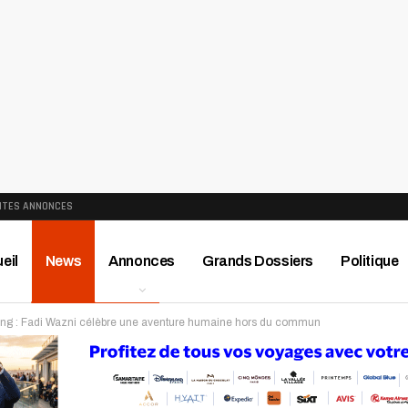
ITES ANNONCES
eil
News
Annonces
Grands Dossiers
Politique
ng : Fadi Wazni célèbre une aventure humaine hors du commun
ews
Publireportage
Région
Sport
Le Monde