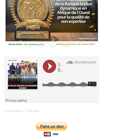
GuineeNews
·
Podcasts