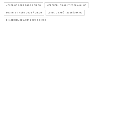
JEUDI, 06 AOÛT 2026 À 0H:00
MERCREDI, 05 AOÛT 2026 À 0H:00
MARDI, 04 AOÛT 2026 À 0H:00
LUNDI, 03 AOÛT 2026 À 0H:00
DIMANCHE, 02 AOÛT 2026 À 0H:00