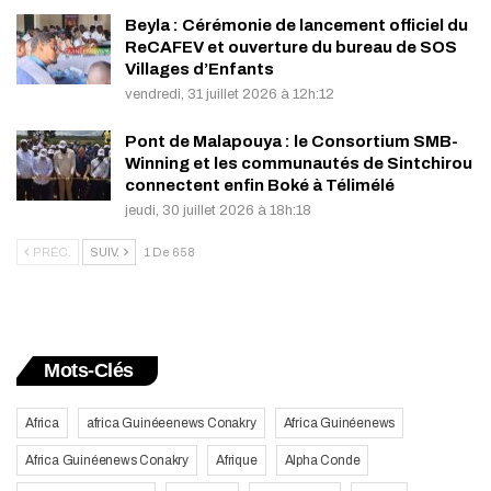
Beyla : Cérémonie de lancement officiel du
ReCAFEV et ouverture du bureau de SOS
Villages d’Enfants
vendredi, 31 juillet 2026 à 12h:12
Pont de Malapouya : le Consortium SMB-
Winning et les communautés de Sintchirou
connectent enfin Boké à Télimélé
jeudi, 30 juillet 2026 à 18h:18
PRÉC.
SUIV.
1 De 658
Mots-Clés
Africa
africa Guinéeenews Conakry
Africa Guinéenews
Africa Guinéenews Conakry
Afrique
Alpha Conde