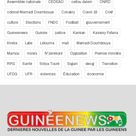
Assemblée nationale
CEDEAO
cellou dalein
CNRD
colonel Mamadi Doumbouya
Conakry
Covid-19
Crief
culture
Elections
FNDC
Football
gouvernement
Guineenews
Guinée
justice
Kankan
Kassory Fofana
Kindia
Labe
Lélouma
mali
Mamadi Doumbouya
Mamou
mines
N'zérékoré
Opposition
Premier ministre
RPG
Santé
Sidya Touré
Siguiri
slecg
Transition
UFDG
UFR
violences
Éducation
économie