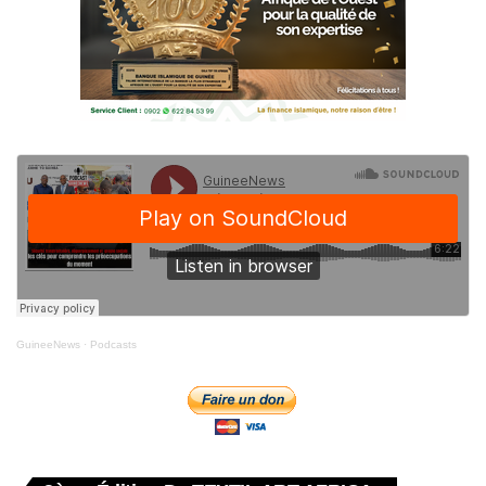
GuineeNews
·
Podcasts