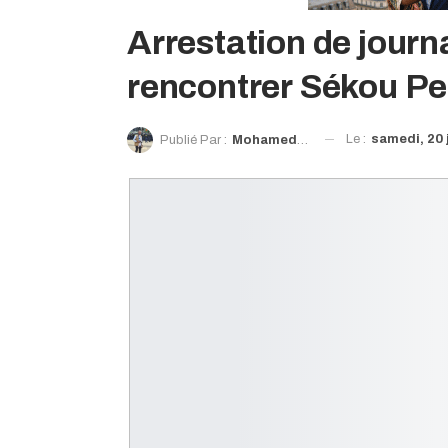
Arrestation de journ
rencontrer Sékou P
Le :
samedi, 20 
Publié Par :
Mohamed Diawaty Doré