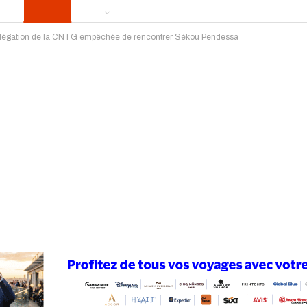
e délégation de la CNTG empêchée de rencontrer Sékou Pendessa
ews
Publireportage
Région
Sport
Le Monde