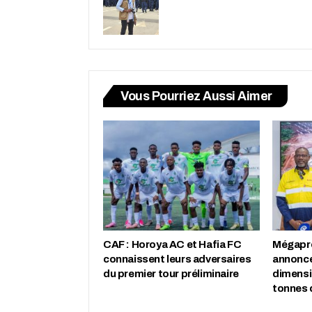
Vous Pourriez Aussi Aimer
CAF : Horoya AC et Hafia FC
Mégapro
connaissent leurs adversaires
annonce
du premier tour préliminaire
dimensio
tonnes 