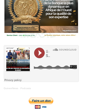
GuineeNews
·
Podcasts