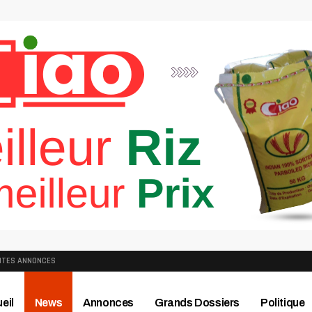
ITES ANNONCES
eil
News
Annonces
Grands Dossiers
Politique