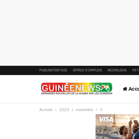
PUBLIREPORTAGE
OFFRES D’EMPLOIS
NÉCROLOGIE
PET
Accu
Accueil
2023
novembre
3
Intervi