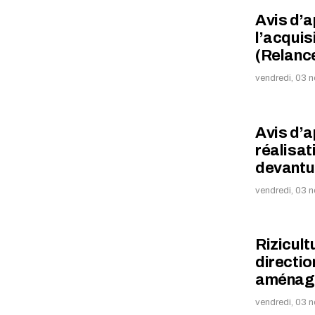
Avis d’a
l’acquis
(Relanc
vendredi, 03 
Avis d’a
réalisat
devantur
vendredi, 03 
Rizicult
directio
aména
vendredi, 03 