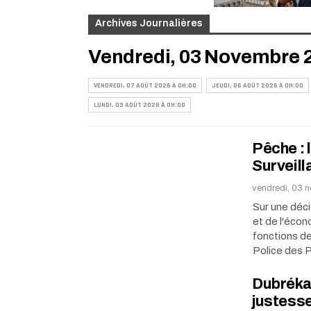
Archives Journalières
Vendredi, 03 Novembre 
VENDREDI, 07 AOÛT 2026 À 0H:00
JEUDI, 06 AOÛT 2026 À 0H:00
LUNDI, 03 AOÛT 2026 À 0H:00
Pêche : 
Surveil
vendredi, 03 
Sur une déci
et de l'éco
fonctions de
Police des 
Dubréka 
justesse