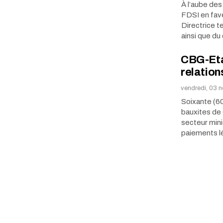
À l’aube de
FDSI en fav
Directrice 
ainsi que d
CBG-Eta
relatio
vendredi, 03 
Soixante (60
bauxites de 
secteur mini
paiements l