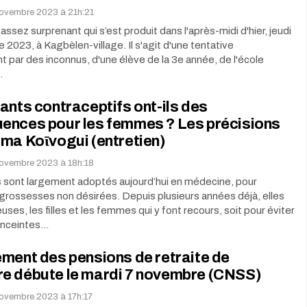
novembre 2023 à 21h:21
 assez surprenant qui s’est produit dans l'après-midi d'hier, jeudi
2023, à Kagbèlen-village. Il s'agit d'une tentative
 par des inconnus, d'une élève de la 3e année, de l'école
…
ants contraceptifs ont-ils des
ences pour les femmes ? Les précisions
ma Koῑvogui (entretien)
novembre 2023 à 18h:18
s sont largement adoptés aujourd’hui en médecine, pour
 grossesses non désirées. Depuis plusieurs années déjà, elles
ses, les filles et les femmes qui y font recours, soit pour éviter
enceintes…
ment des pensions de retraite de
e débute le mardi 7 novembre (CNSS)
novembre 2023 à 17h:17