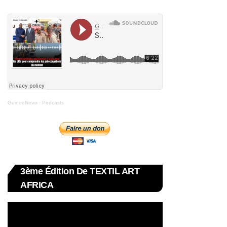
GuineeNews
·
Podcasts
3ème Édition De TEXTIL ART
AFRICA