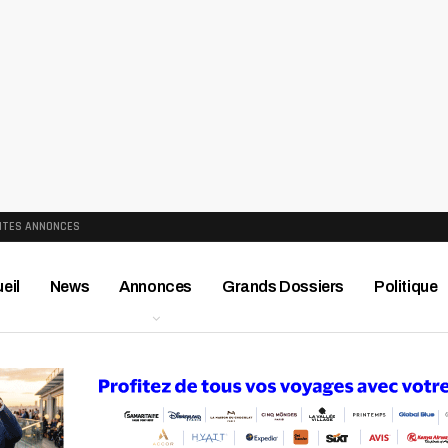
ITES ANNONCES
eil
News
Annonces
Grands Dossiers
Politique
ews
Publireportage
Région
Sport
Le Monde