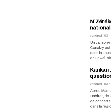
N’Zérék
nationa
vendredi, 03 
Un camion-r
Conakry est 
dans la sous
et Powaï, si
Kankan :
questio
vendredi, 03 
Après Mamou
Habitat, de 
de concertat
dans la rég