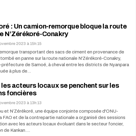
oré : Un camion-remorque bloque la route
le N’Zérékoré-Conakry
novembre 2023 à 15h:15
emorque transportant des sacs de ciment en provenance de
tombé en panne sur la route nationale N'Zérékoré-Conakry,
-préfecture de Samoé, à cheval entre les districts de Nyanpara
tuée à plus de…
 les acteurs locaux se penchent sur les
ns foncières
novembre 2023 à 13h:13
 et N’Zérékoré, une équipe conjointe composée d'ONU-
la FAO et de la contrepartie nationale a organisé des sessions
ion avec les acteurs locaux évoluant dans le secteur foncier,
ion de Kankan.…