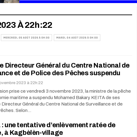
2023 À 22h:22
MERCREDI, 05 AOÛT 2026 À 0H:00
MARDI, 04 AOÛT 2026 À 0H:00
le Directeur Général du Centre National de
lance et de Police des Pêches suspendu
novembre 2023 à 22h:22
sion prise ce vendredi 3 novembre 2023, la ministre de la pêche
nomie maritime a suspendu Mohamed Bakary KEITA de ses
 Directeur Général du Centre National de Surveillance et de
Pêches. Selon…
: une tentative d’enlèvement ratée de
, à Kagbèlèn-village