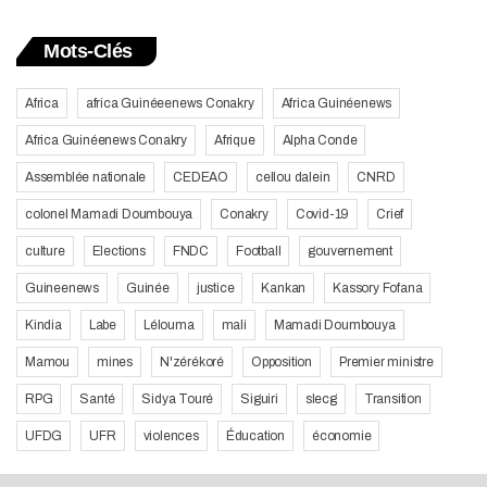
Mots-Clés
Africa
africa Guinéeenews Conakry
Africa Guinéenews
Africa Guinéenews Conakry
Afrique
Alpha Conde
Assemblée nationale
CEDEAO
cellou dalein
CNRD
colonel Mamadi Doumbouya
Conakry
Covid-19
Crief
culture
Elections
FNDC
Football
gouvernement
Guineenews
Guinée
justice
Kankan
Kassory Fofana
Kindia
Labe
Lélouma
mali
Mamadi Doumbouya
Mamou
mines
N'zérékoré
Opposition
Premier ministre
RPG
Santé
Sidya Touré
Siguiri
slecg
Transition
UFDG
UFR
violences
Éducation
économie