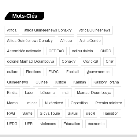
Mots-Clés
Africa
africa Guinéeenews Conakry
Africa Guinéenews
Africa Guinéenews Conakry
Afrique
Alpha Conde
Assemblée nationale
CEDEAO
cellou dalein
CNRD
colonel Mamadi Doumbouya
Conakry
Covid-19
Crief
culture
Elections
FNDC
Football
gouvernement
Guineenews
Guinée
justice
Kankan
Kassory Fofana
Kindia
Labe
Lélouma
mali
Mamadi Doumbouya
Mamou
mines
N'zérékoré
Opposition
Premier ministre
RPG
Santé
Sidya Touré
Siguiri
slecg
Transition
UFDG
UFR
violences
Éducation
économie