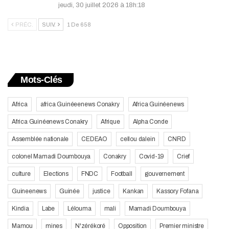
jeudi, 30 juillet 2026 à 18h:18
PRÉC.
SUIV.
1 De 658
Mots-Clés
Africa
africa Guinéeenews Conakry
Africa Guinéenews
Africa Guinéenews Conakry
Afrique
Alpha Conde
Assemblée nationale
CEDEAO
cellou dalein
CNRD
colonel Mamadi Doumbouya
Conakry
Covid-19
Crief
culture
Elections
FNDC
Football
gouvernement
Guineenews
Guinée
justice
Kankan
Kassory Fofana
Kindia
Labe
Lélouma
mali
Mamadi Doumbouya
Mamou
mines
N'zérékoré
Opposition
Premier ministre