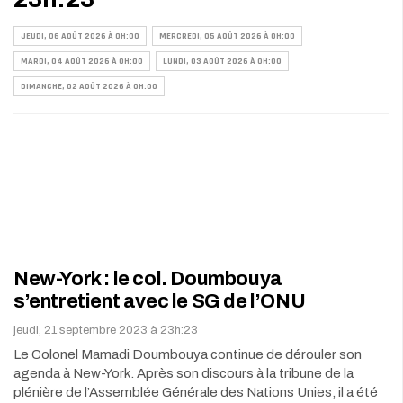
JEUDI, 06 AOÛT 2026 À 0H:00
MERCREDI, 05 AOÛT 2026 À 0H:00
MARDI, 04 AOÛT 2026 À 0H:00
LUNDI, 03 AOÛT 2026 À 0H:00
DIMANCHE, 02 AOÛT 2026 À 0H:00
New-York : le col. Doumbouya
s’entretient avec le SG de l’ONU
jeudi, 21 septembre 2023 à 23h:23
Le Colonel Mamadi Doumbouya continue de dérouler son
agenda à New-York. Après son discours à la tribune de la
plénière de l’Assemblée Générale des Nations Unies, il a été