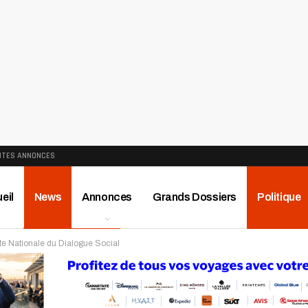
ITES ANNONCES
eil
News
Annonces
Grands Dossiers
Politique
rte Nationale du Dialogue Social
ews
Publireportage
Région
Sport
Le Monde