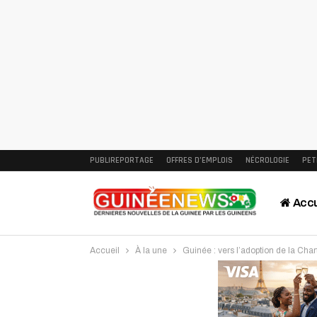
PUBLIREPORTAGE
OFFRES D’EMPLOIS
NÉCROLOGIE
PET
Accu
Accueil
À la une
Guinée : vers l’adoption de la Cha
Intervi