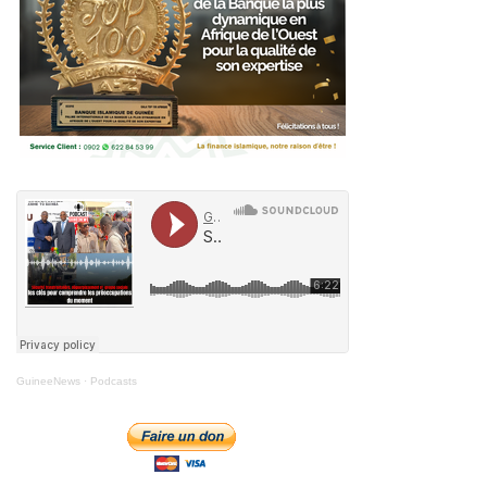
GuineeNews
·
Podcasts