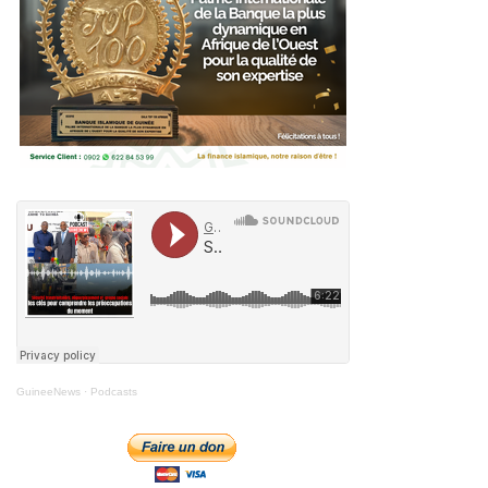
GuineeNews
·
Podcasts