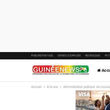
PUBLIREPORTAGE
OFFRES D’EMPLOIS
NÉCROLOGIE
PET
Accu
Accueil
À la une
Administration publique: de nouv
Intervi