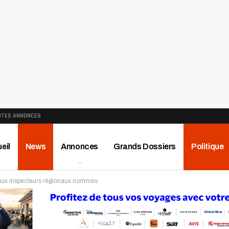
ITES ANNONCES
eil
News
Annonces
Grands Dossiers
Politique
eaux inspecteurs régionaux nommés
ews
Publireportage
Région
Sport
Le Monde