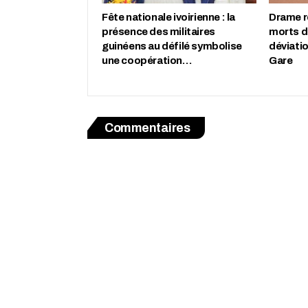
Fête nationale ivoirienne : la
Drame r
présence des militaires
morts d
guinéens au défilé symbolise
déviati
une coopération…
Gare
Commentaires