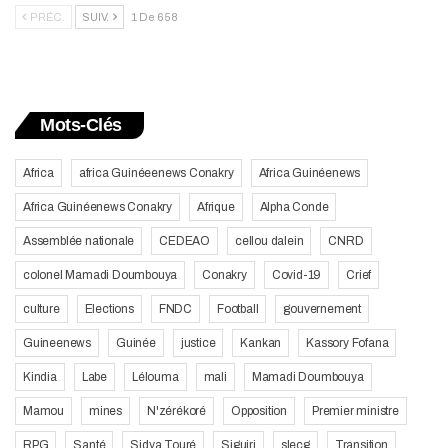
PRÉC.
SUIV.
1 De 658
Mots-Clés
Africa
africa Guinéeenews Conakry
Africa Guinéenews
Africa Guinéenews Conakry
Afrique
Alpha Conde
Assemblée nationale
CEDEAO
cellou dalein
CNRD
colonel Mamadi Doumbouya
Conakry
Covid-19
Crief
culture
Elections
FNDC
Football
gouvernement
Guineenews
Guinée
justice
Kankan
Kassory Fofana
Kindia
Labe
Lélouma
mali
Mamadi Doumbouya
Mamou
mines
N'zérékoré
Opposition
Premier ministre
RPG
Santé
Sidya Touré
Siguiri
slecg
Transition