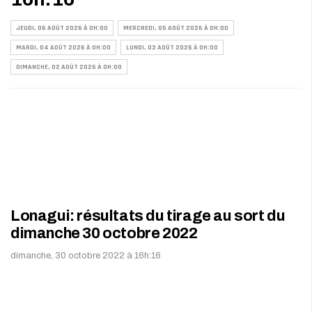
JEUDI, 06 AOÛT 2026 À 0H:00
MERCREDI, 05 AOÛT 2026 À 0H:00
MARDI, 04 AOÛT 2026 À 0H:00
LUNDI, 03 AOÛT 2026 À 0H:00
DIMANCHE, 02 AOÛT 2026 À 0H:00
Lonagui: résultats du tirage au sort du
dimanche 30 octobre 2022
dimanche, 30 octobre 2022 à 16h:16