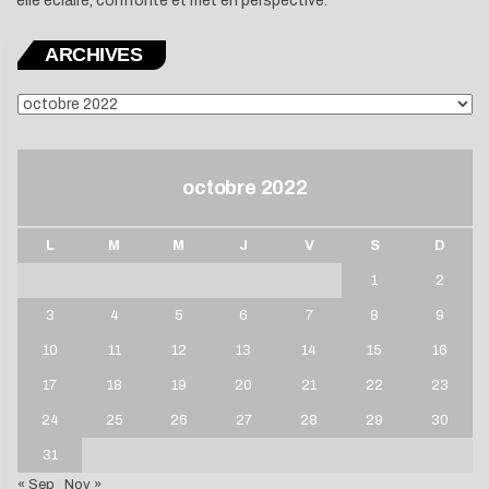
elle éclaire, confronte et met en perspective.
ARCHIVES
ARCHIVES
octobre 2022
L
M
M
J
V
S
D
1
2
3
4
5
6
7
8
9
10
11
12
13
14
15
16
17
18
19
20
21
22
23
24
25
26
27
28
29
30
31
« Sep
Nov »