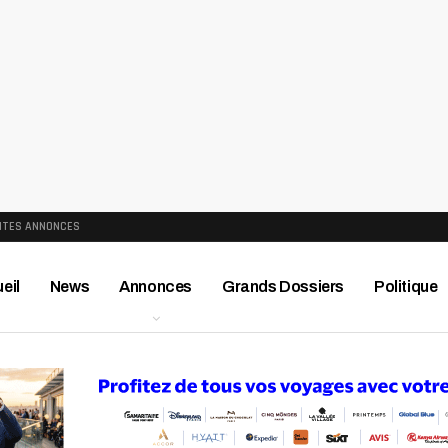
ITES ANNONCES
eil
News
Annonces
Grands Dossiers
Politique
ews
Publireportage
Région
Sport
Le Monde