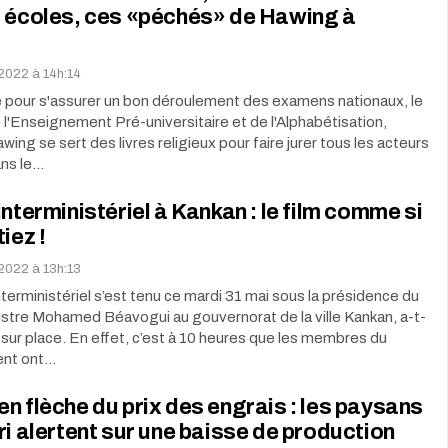
s écoles, ces «péchés» de Hawing à
 2022 à 14h:14
 pour s'assurer un bon déroulement des examens nationaux, le
 l'Enseignement Pré-universitaire et de l'Alphabétisation,
wing se sert des livres religieux pour faire jurer tous les acteurs
ans le…
interministériel à Kankan : le film comme si
iez !
 2022 à 13h:13
nterministériel s’est tenu ce mardi 31 mai sous la présidence du
stre Mohamed Béavogui au gouvernorat de la ville Kankan, a-t-
sur place. En effet, c’est à 10 heures que les membres du
nt ont…
n flèche du prix des engrais : les paysans
ri alertent sur une baisse de production