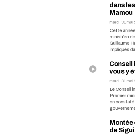
dans le
Mamou
mardi, 31 mai
Cette année
ministère de
Guillaume Ha
impliqués d
Conseil 
vous y ét
mardi, 31 mai
Le Conseil i
Premier mini
on constaté 
gouverneme
Montée e
de Sigui