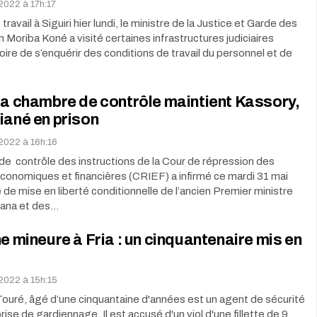
 2022 à 17h:17
travail à Siguiri hier lundi, le ministre de la Justice et Garde des
n Moriba Koné a visité certaines infrastructures judiciaires
toire de s’enquérir des conditions de travail du personnel et de
la chambre de contrôle maintient Kassory,
iané en prison
 2022 à 16h:16
e contrôle des instructions de la Cour de répression des
économiques et financières (CRIEF) a infirmé ce mardi 31 mai
 de mise en liberté conditionnelle de l’ancien Premier ministre
ana et des…
ne mineure à Fria : un cinquantenaire mis en
 2022 à 15h:15
ouré, âgé d’une cinquantaine d'années est un agent de sécurité
ise de gardiennage. Il est accusé d'un viol d'une fillette de 9