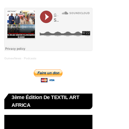
GuineeNews
·
Podcasts
3ème Édition De TEXTIL ART
AFRICA