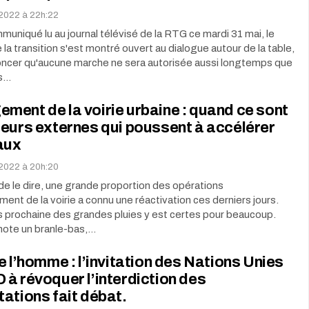
 2022 à 22h:22
uniqué lu au journal télévisé de la RTG ce mardi 31 mai, le
 la transition s'est montré ouvert au dialogue autour de la table,
oncer qu'aucune marche ne sera autorisée aussi longtemps que
es…
ent de la voirie urbaine : quand ce sont
eurs externes qui poussent à accélérer
aux
 2022 à 20h:20
 de le dire, une grande proportion des opérations
ment de la voirie a connu une réactivation ces derniers jours.
ès prochaine des grandes pluies y est certes pour beaucoup.
note un branle-bas,…
e l’homme : l’invitation des Nations Unies
à révoquer l’interdiction des
ations fait débat.