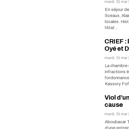
mardi, 31 mai
En séjour de 
Sceaux, Alai
locales. His
l’état…
CRIEF : 
Oyé et D
mardi, 31 mai
La chambre d
infractions 
l’ordonnance
Kassory Fof
Viol d’u
cause
mardi, 31 mai
Aboubacar T
d’une entrepr