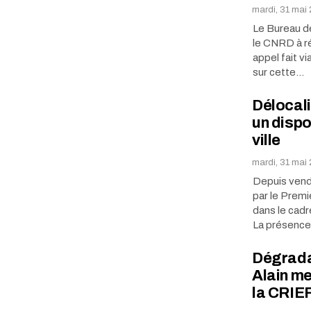
mardi, 31 mai
Le Bureau de
le CNRD à ré
appel fait v
sur cette…
Délocali
un dispo
ville
mardi, 31 mai
Depuis vendr
par le Prem
dans le cadre
La présenc
Dégradat
Alain me
la CRIE