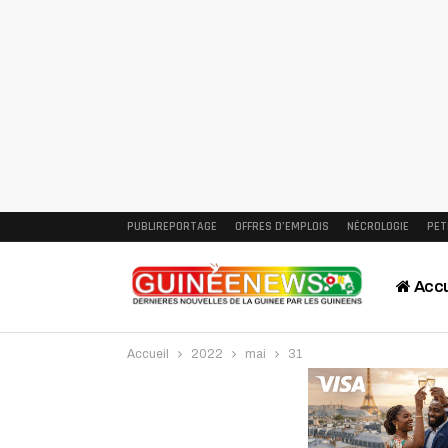
PUBLIREPORTAGE
OFFRES D’EMPLOIS
NÉCROLOGIE
PET
Accu
Accueil
2022
mai
31
Intervi