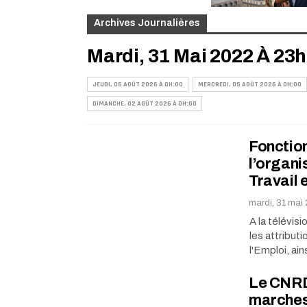
Archives Journalières
Mardi, 31 Mai 2022 À 23
JEUDI, 06 AOÛT 2026 À 0H:00
MERCREDI, 05 AOÛT 2026 À 0H:00
DIMANCHE, 02 AOÛT 2026 À 0H:00
Fonction
l’organi
Travail 
mardi, 31 mai
A la télévis
les attributi
l'Emploi, ain
Le CNRD 
marches