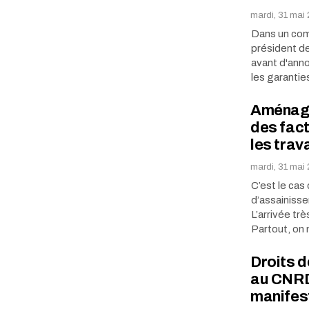
mardi, 31 mai
Dans un comm
président de
avant d'ann
les garanti
Aménagem
des fact
les trav
mardi, 31 mai
C’est le cas
d’assainisse
L’arrivée tr
Partout, on 
Droits d
au CNRD 
manifest