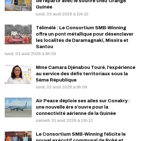
de repartir avec le sourire chez Orange
Guinée
lundi, 03 août 2026 à 10h:10
Télimélé : Le Consortium SMB-Winning
offre un pont métallique pour désenclaver
les localités de Daramagnaki, Missira et
Santou
lundi, 03 août 2026 à 9h:09
Mme Camara Djénabou Touré, l’expérience
au service des défis territoriaux sous la
5ème République
lundi, 03 août 2026 à 9h:09
Air Peace déploie ses ailes sur Conakry :
une nouvelle ère s’ouvre pour la
connectivité aérienne de la Guinée
samedi, 01 août 2026 à 13h:13
Le Consortium SMB-Winning félicite le
nouvel exécutif communal de Boké et