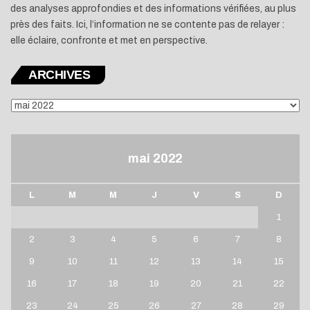
des analyses approfondies et des informations vérifiées, au plus
près des faits. Ici, l’information ne se contente pas de relayer :
elle éclaire, confronte et met en perspective.
ARCHIVES
ARCHIVES
mai 2022
L
M
M
J
V
S
D
1
2
3
4
5
6
7
8
9
10
11
12
13
14
15
16
17
18
19
20
21
22
23
24
25
26
27
28
29