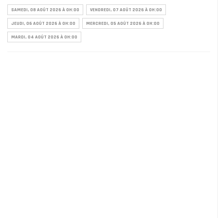
SAMEDI, 08 AOÛT 2026 À 0H:00
VENDREDI, 07 AOÛT 2026 À 0H:00
JEUDI, 06 AOÛT 2026 À 0H:00
MERCREDI, 05 AOÛT 2026 À 0H:00
MARDI, 04 AOÛT 2026 À 0H:00