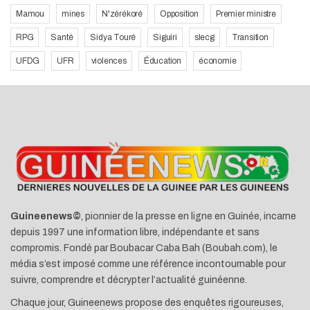
Mamou
mines
N'zérékoré
Opposition
Premier ministre
RPG
Santé
Sidya Touré
Siguiri
slecg
Transition
UFDG
UFR
violences
Éducation
économie
Guineenews©
, pionnier de la presse en ligne en Guinée, incarne
depuis 1997 une information libre, indépendante et sans
compromis. Fondé par Boubacar Caba Bah (Boubah.com), le
média s’est imposé comme une référence incontournable pour
suivre, comprendre et décrypter l’actualité guinéenne.
Chaque jour, Guineenews propose des enquêtes rigoureuses,