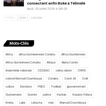
connectent enfin Boké à Télimélé
jeudi, 30 juillet 2026 à 18h:18
PRÉC.
SUIV.
1 De 658
Mots-Clés
Africa
africa Guinéeenews Conakry
Africa Guinéenews
Africa Guinéenews Conakry
Afrique
Alpha Conde
Assemblée nationale
CEDEAO
cellou dalein
CNRD
colonel Mamadi Doumbouya
Conakry
Covid-19
Crief
culture
Elections
FNDC
Football
gouvernement
Guineenews
Guinée
justice
Kankan
Kassory Fofana
Kindia
Labe
Lélouma
mali
Mamadi Doumbouya