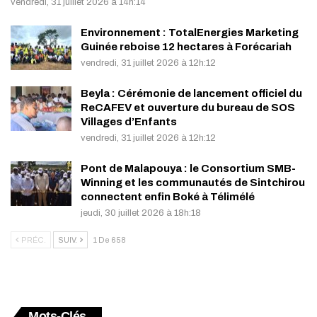
vendredi, 31 juillet 2026 à 14h:14
Environnement : TotalEnergies Marketing
Guinée reboise 12 hectares à Forécariah
vendredi, 31 juillet 2026 à 12h:12
Beyla : Cérémonie de lancement officiel du
ReCAFEV et ouverture du bureau de SOS
Villages d’Enfants
vendredi, 31 juillet 2026 à 12h:12
Pont de Malapouya : le Consortium SMB-
Winning et les communautés de Sintchirou
connectent enfin Boké à Télimélé
jeudi, 30 juillet 2026 à 18h:18
PRÉC.
SUIV.
1 De 658
Mots-Clés