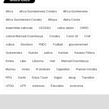
Africa
africa Guinéeenews Conakry
Africa Guinéenews
Africa Guinéenews Conakry
Afrique
Alpha Conde
Assemblée nationale
CEDEAO
cellou dalein
CNRD
colonel Mamadi Doumbouya
Conakry
Covid-19
Crief
culture
Elections
FNDC
Football
gouvernement
Guineenews
Guinée
justice
Kankan
Kassory Fofana
Kindia
Labe
Lélouma
mali
Mamadi Doumbouya
Mamou
mines
N'zérékoré
Opposition
Premier ministre
RPG
Santé
Sidya Touré
Siguiri
slecg
Transition
UFDG
UFR
violences
Éducation
économie