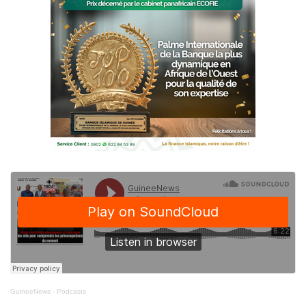
GuineeNews
·
Podcasts