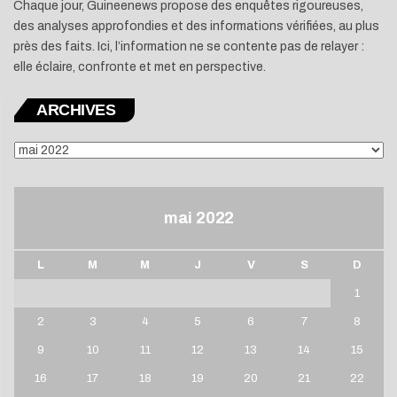
Chaque jour, Guineenews propose des enquêtes rigoureuses,
des analyses approfondies et des informations vérifiées, au plus
près des faits. Ici, l’information ne se contente pas de relayer :
elle éclaire, confronte et met en perspective.
ARCHIVES
ARCHIVES
mai 2022
L
M
M
J
V
S
D
1
2
3
4
5
6
7
8
9
10
11
12
13
14
15
16
17
18
19
20
21
22