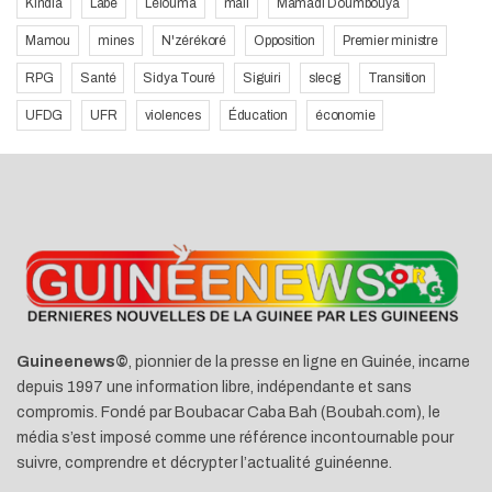
Kindia
Labe
Lélouma
mali
Mamadi Doumbouya
Mamou
mines
N'zérékoré
Opposition
Premier ministre
RPG
Santé
Sidya Touré
Siguiri
slecg
Transition
UFDG
UFR
violences
Éducation
économie
Guineenews©
, pionnier de la presse en ligne en Guinée, incarne
depuis 1997 une information libre, indépendante et sans
compromis. Fondé par Boubacar Caba Bah (Boubah.com), le
média s’est imposé comme une référence incontournable pour
suivre, comprendre et décrypter l’actualité guinéenne.