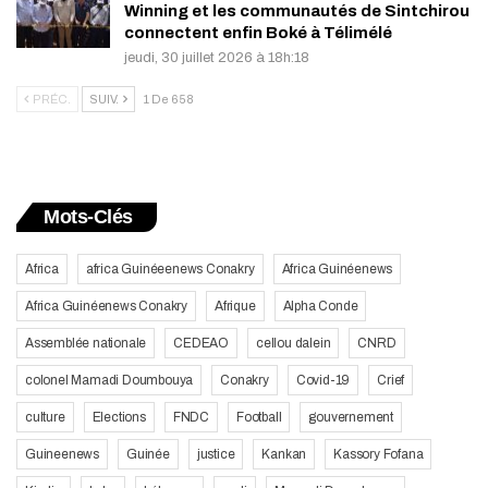
Winning et les communautés de Sintchirou
connectent enfin Boké à Télimélé
jeudi, 30 juillet 2026 à 18h:18
PRÉC.
SUIV.
1 De 658
Mots-Clés
Africa
africa Guinéeenews Conakry
Africa Guinéenews
Africa Guinéenews Conakry
Afrique
Alpha Conde
Assemblée nationale
CEDEAO
cellou dalein
CNRD
colonel Mamadi Doumbouya
Conakry
Covid-19
Crief
culture
Elections
FNDC
Football
gouvernement
Guineenews
Guinée
justice
Kankan
Kassory Fofana