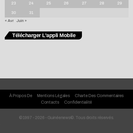
23
24
25
26
27
28
29
30
31
« Avr
Juin »
Télécharger L’appli Mobile
À Propos De
Mentions Légales
Charte Des Commentaires
Contacts
Confidentialité
©1997 - 2026 - Guinéenews©. Tous droits réservés.