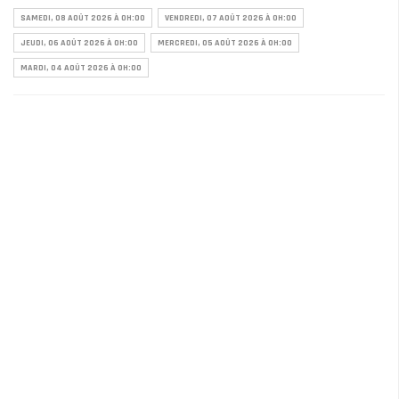
SAMEDI, 08 AOÛT 2026 À 0H:00
VENDREDI, 07 AOÛT 2026 À 0H:00
JEUDI, 06 AOÛT 2026 À 0H:00
MERCREDI, 05 AOÛT 2026 À 0H:00
MARDI, 04 AOÛT 2026 À 0H:00