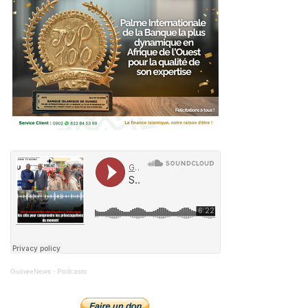
GuineeNews
·
Podcasts