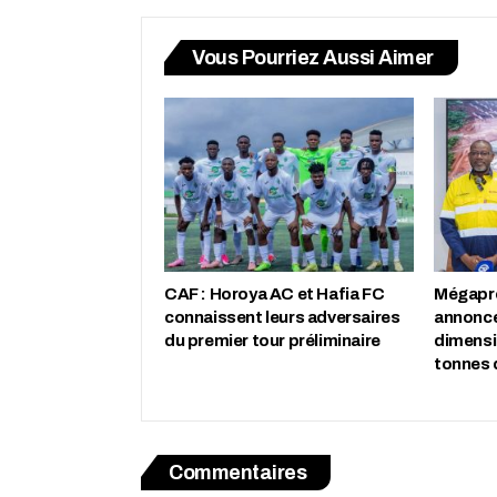
Vous Pourriez Aussi Aimer
CAF : Horoya AC et Hafia FC
Mégapro
connaissent leurs adversaires
annonce
du premier tour préliminaire
dimensio
tonnes 
Commentaires