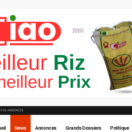
ITES ANNONCES
eil
News
Annonces
Grands Dossiers
Politique