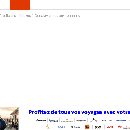
00 policiers déployés à Conakry et ses environnants
ews
Publireportage
Région
Sport
Le Monde