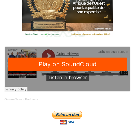
GuineeNews
·
Podcasts