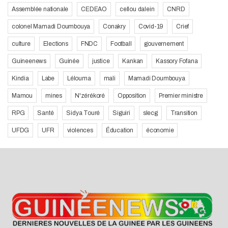
Assemblée nationale
CEDEAO
cellou dalein
CNRD
colonel Mamadi Doumbouya
Conakry
Covid-19
Crief
culture
Elections
FNDC
Football
gouvernement
Guineenews
Guinée
justice
Kankan
Kassory Fofana
Kindia
Labe
Lélouma
mali
Mamadi Doumbouya
Mamou
mines
N'zérékoré
Opposition
Premier ministre
RPG
Santé
Sidya Touré
Siguiri
slecg
Transition
UFDG
UFR
violences
Éducation
économie