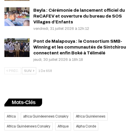
Beyla : Cérémonie de lancement officiel du
ReCAFEV et ouverture du bureau de SOS
Villages d’Enfants
vendredi, 31 juillet 2026 à 12h:12
Pont de Malapouya : le Consortium SMB-
Winning et les communautés de Sintchirou
connectent enfin Boké à Télimélé
jeudi, 30 juillet 2026 à 18h:18
PRÉC.
SUIV.
1 De 658
Mots-Clés
Africa
africa Guinéeenews Conakry
Africa Guinéenews
Africa Guinéenews Conakry
Afrique
Alpha Conde