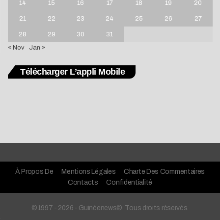
14
15
16
17
18
19
20
21
22
23
24
25
26
27
28
29
30
31
« Nov
Jan »
Télécharger L’appli Mobile
À Propos De
Mentions Légales
Charte Des Commentaires
Contacts
Confidentialité
©1997 - 2026 - Guinéenews©. Tous droits réservés.