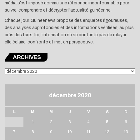
média s’est imposé comme une référence incontournable pour
suivre, comprendre et décrypter l’actualité guinéenne.
Chaque jour, Guineenews propose des enquêtes rigoureuses,
des analyses approfondies et des informations vérifiées, au plus
près des faits. Ici, l’information ne se contente pas de relayer :
elle éclaire, confronte et met en perspective.
ARCHIVES
ARCHIVES
décembre 2020
L
M
M
J
V
S
D
1
2
3
4
5
6
7
8
9
10
11
12
13