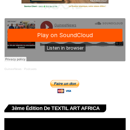
GuineeNews
·
Podcasts
3ème Édition De TEXTIL ART AFRICA