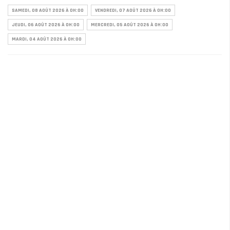
SAMEDI, 08 AOÛT 2026 À 0H:00
VENDREDI, 07 AOÛT 2026 À 0H:00
JEUDI, 06 AOÛT 2026 À 0H:00
MERCREDI, 05 AOÛT 2026 À 0H:00
MARDI, 04 AOÛT 2026 À 0H:00