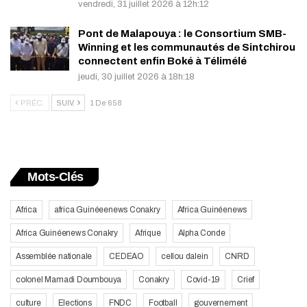
vendredi, 31 juillet 2026 à 12h:12
Pont de Malapouya : le Consortium SMB-
Winning et les communautés de Sintchirou
connectent enfin Boké à Télimélé
jeudi, 30 juillet 2026 à 18h:18
PRÉC.
SUIV.
1 De 658
Mots-Clés
Africa
africa Guinéeenews Conakry
Africa Guinéenews
Africa Guinéenews Conakry
Afrique
Alpha Conde
Assemblée nationale
CEDEAO
cellou dalein
CNRD
colonel Mamadi Doumbouya
Conakry
Covid-19
Crief
culture
Elections
FNDC
Football
gouvernement