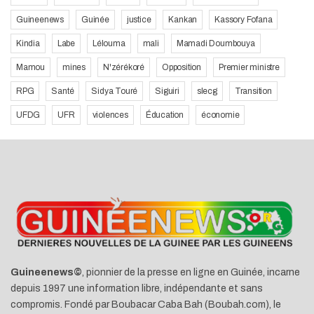
Guineenews
Guinée
justice
Kankan
Kassory Fofana
Kindia
Labe
Lélouma
mali
Mamadi Doumbouya
Mamou
mines
N'zérékoré
Opposition
Premier ministre
RPG
Santé
Sidya Touré
Siguiri
slecg
Transition
UFDG
UFR
violences
Éducation
économie
Guineenews©
, pionnier de la presse en ligne en Guinée, incarne
depuis 1997 une information libre, indépendante et sans
compromis. Fondé par Boubacar Caba Bah (Boubah.com), le