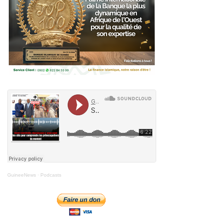
GuineeNews
·
Podcasts