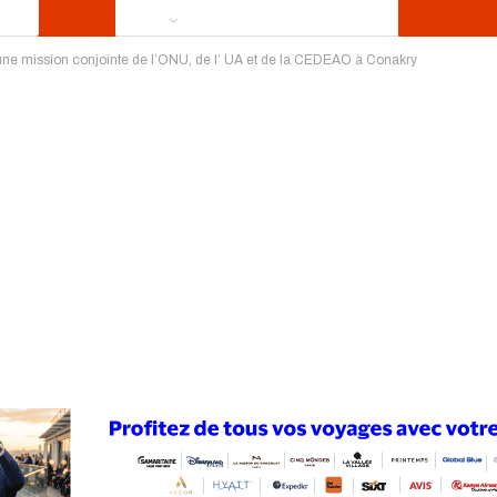
 une mission conjointe de l’ONU, de l’ UA et de la CEDEAO à Conakry
ews
Publireportage
Région
Sport
Le Monde