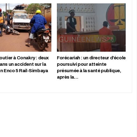
outier à Conakry : deux
Forécariah : un directeur d’école
ans un accident sur la
poursuivi pour atteinte
on Enco 5 Rail-Simbaya
présumée à la santé publique,
après la…