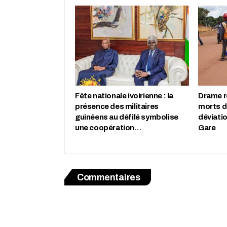
Fête nationale ivoirienne : la
Drame r
présence des militaires
morts d
guinéens au défilé symbolise
déviati
une coopération…
Gare
Commentaires