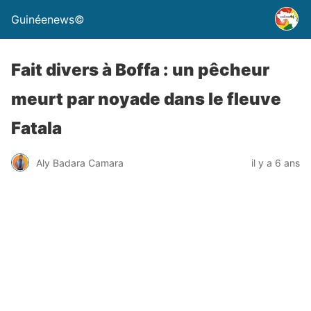
Guinéenews©
Fait divers à Boffa : un pêcheur
meurt par noyade dans le fleuve
Fatala
Aly Badara Camara
il y a 6 ans