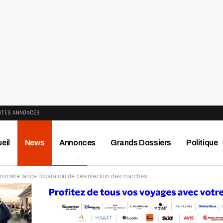
ITES ANNONCES
eil
News
Annonces
Grands Dossiers
Politique
 ministre lance l’opération de désinfection des marchés
ews
Publireportage
Région
Sport
Le Monde