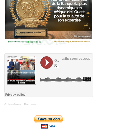
GuineeNews
·
Podcasts