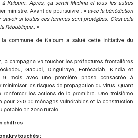
r à Kaloum. Après, ça serait Madina et tous les autres
ier ministre
.
Avant de poursuivre : «
avec la bénédiction
r savoir si toutes ces femmes sont protégées. C’est cela
e la République…
»
 la commune de Kaloum a salué cette initiative du
 la campagne va toucher les préfectures frontalières
éckedou, Gaoual, Dinguiraye, Forécariah, Kindia et
sur 9 mois avec une première phase consacrée à
minimiser les risques de propagation du virus. Quant
 renforcer les actions de la première. Une troisième
re pour 240 00 ménages vulnérables et la construction
au potable en zone rurale.
 chiffres
Conakry touchés ;