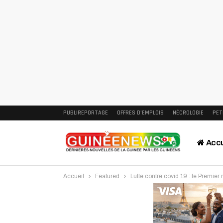
PUBLIREPORTAGE
OFFRES D’EMPLOIS
NÉCROLOGIE
PET
Accu
Accueil
Featured
Lutte contre covid 19 : le Premier
Intervi