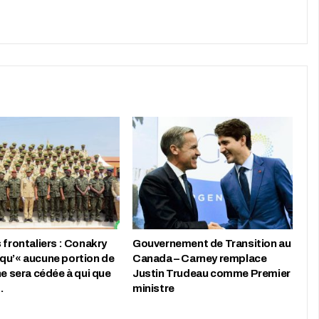
 frontaliers : Conakry
Gouvernement de Transition au
qu’« aucune portion de
Canada – Carney remplace
ne sera cédée à qui que
Justin Trudeau comme Premier
…
ministre