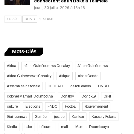
connectent enfin Boké à Télimélé
jeudi, 30 juillet 2026 à 18h:18
PRÉC.
SUIV.
1 De 658
Mots-Clés
Africa
africa Guinéeenews Conakry
Africa Guinéenews
Africa Guinéenews Conakry
Afrique
Alpha Conde
Assemblée nationale
CEDEAO
cellou dalein
CNRD
colonel Mamadi Doumbouya
Conakry
Covid-19
Crief
culture
Elections
FNDC
Football
gouvernement
Guineenews
Guinée
justice
Kankan
Kassory Fofana
Kindia
Labe
Lélouma
mali
Mamadi Doumbouya