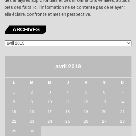
des analyses approfondies et des informations vérifiées, au plus
près des faits. Ici, l’information ne se contente pas de relayer :
elle éclaire, confronte et met en perspective.
ARCHIVES
ARCHIVES
avril 2019
L
M
M
J
V
S
D
1
2
3
4
5
6
7
8
9
10
11
12
13
14
15
16
17
18
19
20
21
22
23
24
25
26
27
28
29
30