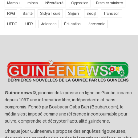
Mamou
mines
N'zérékoré
Opposition
Premier ministre
RPG
Santé
Sidya Touré
Siguiri
slecg
Transition
UFDG
UFR
violences
Éducation
économie
Guineenews©
, pionnier de la presse en ligne en Guinée, incarne
depuis 1997 une information libre, indépendante et sans
compromis. Fondé par Boubacar Caba Bah (Boubah.com), le
média s’est imposé comme une référence incontournable pour
suivre, comprendre et décrypter l’actualité guinéenne.
Chaque jour, Guineenews propose des enquêtes rigoureuses,