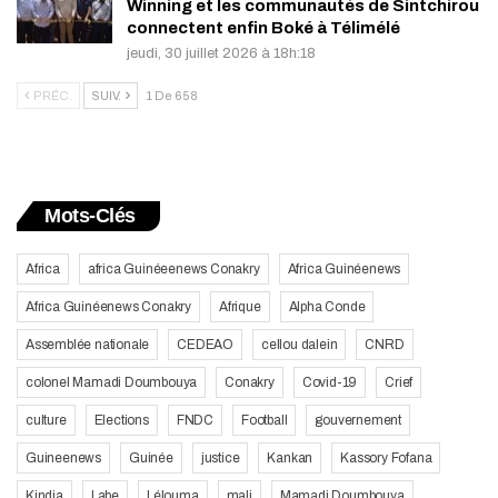
Winning et les communautés de Sintchirou
connectent enfin Boké à Télimélé
jeudi, 30 juillet 2026 à 18h:18
PRÉC.
SUIV.
1 De 658
Mots-Clés
Africa
africa Guinéeenews Conakry
Africa Guinéenews
Africa Guinéenews Conakry
Afrique
Alpha Conde
Assemblée nationale
CEDEAO
cellou dalein
CNRD
colonel Mamadi Doumbouya
Conakry
Covid-19
Crief
culture
Elections
FNDC
Football
gouvernement
Guineenews
Guinée
justice
Kankan
Kassory Fofana
Kindia
Labe
Lélouma
mali
Mamadi Doumbouya