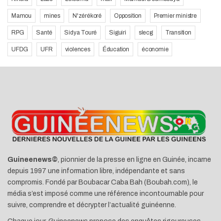
Mamou
mines
N'zérékoré
Opposition
Premier ministre
RPG
Santé
Sidya Touré
Siguiri
slecg
Transition
UFDG
UFR
violences
Éducation
économie
Guineenews©
, pionnier de la presse en ligne en Guinée, incarne
depuis 1997 une information libre, indépendante et sans
compromis. Fondé par Boubacar Caba Bah (Boubah.com), le
média s’est imposé comme une référence incontournable pour
suivre, comprendre et décrypter l’actualité guinéenne.