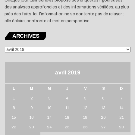
Chaque jour, Guineenews propose des enquêtes rigoureuses,
des analyses approfondies et des informations vérifiées, au plus
près des faits. Ici, l’information ne se contente pas de relayer :
elle éclaire, confronte et met en perspective.
ARCHIVES
ARCHIVES
avril 2019
L
M
M
J
V
S
D
1
2
3
4
5
6
7
8
9
10
11
12
13
14
15
16
17
18
19
20
21
22
23
24
25
26
27
28