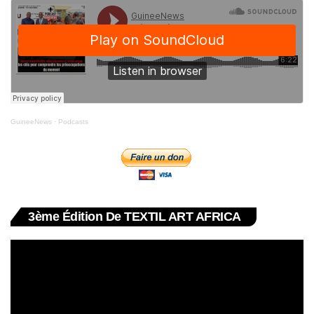
GuineeNews
·
Podcasts
3ème Édition De TEXTIL ART AFRICA