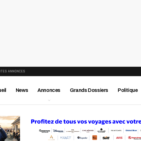
ITES ANNONCES
eil
News
Annonces
Grands Dossiers
Politique
ews
Publireportage
Région
Sport
Le Monde