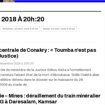
2018 À 20h:20
MERCREDI, 05 AOÛT 2026 À 0H:00
MARDI, 04 AOÛT 2026 À 0H:00
entrale de Conakry : « Toumba n’est pas
Justice)
 décembre 2018 à 20h:20
ole du ministère de la Justice Sékou Keita a formellement
rumeurs faisant état de la mort d’Aboubacar Sidiki Diakité alias
élèbre détenu dans le dossier sur le massacre du 28
2009 au stade de…
 – Mines : déraillement du train minéralier
BG à Daresalam, Kamsar