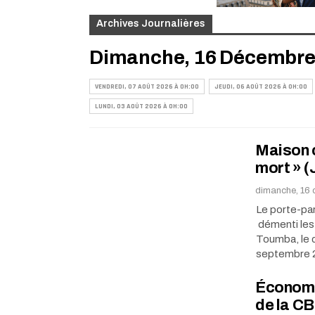
Archives Journalières
Dimanche, 16 Décembre 
VENDREDI, 07 AOÛT 2026 À 0H:00
JEUDI, 06 AOÛT 2026 À 0H:00
LUNDI, 03 AOÛT 2026 À 0H:00
Maison c
mort » (
dimanche, 16
Le porte-par
démenti les 
Toumba, le c
septembre 
Économie
de la C