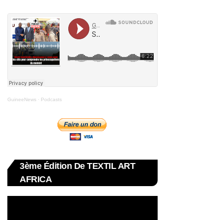
GuineeNews
·
Podcasts
3ème Édition De TEXTIL ART
AFRICA