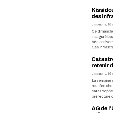
Kissido
des infr
dimanche, 16 
Ce dimanche
inauguré bea
55e annivers
Ces infrastr
Catastro
retenir 
dimanche, 16 
La semaine de
routière che
catastrophes
préfecture
AG de l’