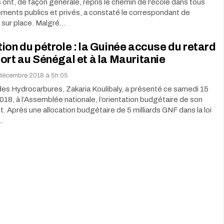
 ont, de façon générale, repris le chemin de l'école dans tous
ements publics et privés, a constaté le correspondant de
sur place. Malgré…
ion du pétrole : la Guinée accuse du retard
ort au Sénégal et à la Mauritanie
décembre 2018 à 5h:05
des Hydrocarbures, Zakaria Koulibaly, a présenté ce samedi 15
8, à l’Assemblée nationale, l’orientation budgétaire de son
 Après une allocation budgétaire de 5 milliards GNF dans la loi
…