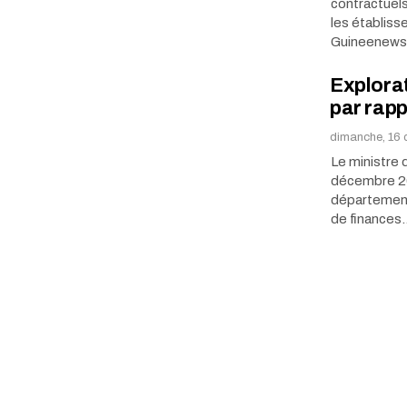
contractuels
les établiss
Guineenews 
Explorat
par rapp
dimanche, 16 
Le ministre 
décembre 201
département.
de finances