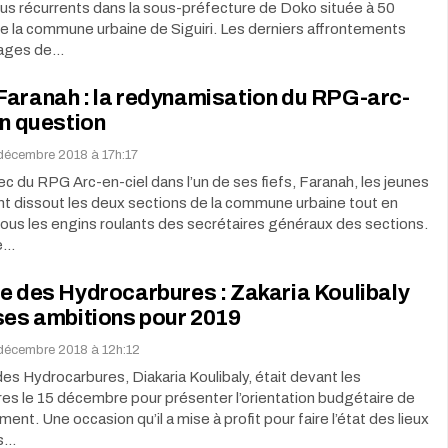
lus récurrents dans la sous-préfecture de Doko située à 50
e la commune urbaine de Siguiri. Les derniers affrontements
llages de…
Faranah : la redynamisation du RPG-arc-
en question
décembre 2018 à 17h:17
hec du RPG Arc-en-ciel dans l’un de ses fiefs, Faranah, les jeunes
ont dissout les deux sections de la commune urbaine tout en
ous les engins roulants des secrétaires généraux des sections.
e…
e des Hydrocarbures : Zakaria Koulibaly
ses ambitions pour 2019
décembre 2018 à 12h:12
des Hydrocarbures, Diakaria Koulibaly, était devant les
es le 15 décembre pour présenter l’orientation budgétaire de
ent. Une occasion qu’il a mise à profit pour faire l’état des lieux
és…