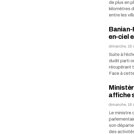
de plus en p
kilomètres d
entre les vi
Banian-
en-ciel 
dimanche, 16 
Suite à l'éc
dudit parti 
récupérant t
Face à cett
Ministèr
affiche 
dimanche, 16 
Le ministre 
parlementair
son départem
des activit