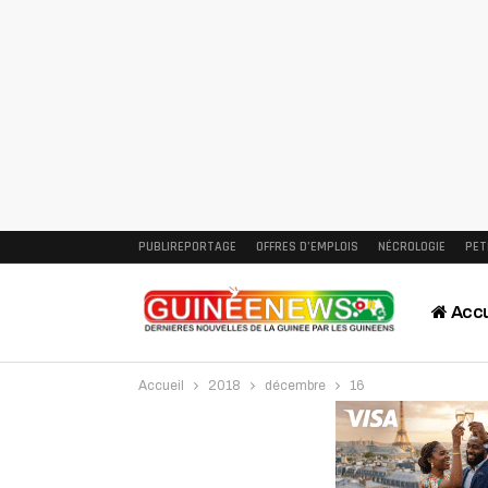
PUBLIREPORTAGE
OFFRES D’EMPLOIS
NÉCROLOGIE
PET
Accu
Accueil
2018
décembre
16
Intervi