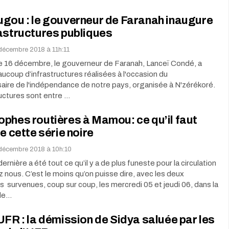
ugou : le gouverneur de Faranah inaugure
astructures publiques
décembre 2018 à 11h:11
 16 décembre, le gouverneur de Faranah, Lanceï Condé, a
ucoup d’infrastructures réalisées à l'occasion du
aire de l'indépendance de notre pays, organisée à N'zérékoré.
uctures sont entre …
phes routières à Mamou: ce qu’il faut
de cette série noire
décembre 2018 à 10h:10
rnière a été tout ce qu’il y a de plus funeste pour la circulation
z nous. C’est le moins qu’on puisse dire, avec les deux
 survenues, coup sur coup, les mercredi 05 et jeudi 06, dans la
 de…
UFR : la démission de Sidya saluée par les