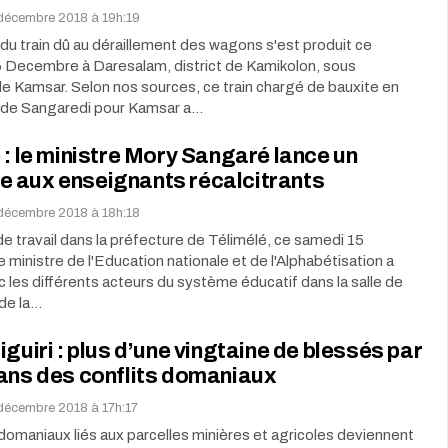
décembre 2018 à 19h:19
du train dû au déraillement des wagons s'est produit ce
 Decembre à Daresalam, district de Kamikolon, sous
e Kamsar. Selon nos sources, ce train chargé de bauxite en
de Sangaredi pour Kamsar a…
 : le ministre Mory Sangaré lance un
 aux enseignants récalcitrants
décembre 2018 à 18h:18
e travail dans la préfecture de Télimélé, ce samedi 15
 ministre de l'Education nationale et de l'Alphabétisation a
 les différents acteurs du système éducatif dans la salle de
de la…
iguiri : plus d’une vingtaine de blessés par
dans des conflits domaniaux
décembre 2018 à 17h:17
 domaniaux liés aux parcelles minières et agricoles deviennent