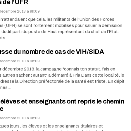
s de l’UFR
décembre 2018 à 9h:09
n’attendaient que cela, les militants de l’Union des Forces
s (UFR) se sont fortement mobilisés pour saluer la démission
 dudit parti du poste de Haut représentant du chef de l’Etat.
nts…
ausse du nombre de cas de VIH/SIDA
décembre 2018 à 9h:09
r décembre 2018, la campagne "connais ton statut, fais en
s autres sachent autant" a démarré à Fria Dans cette localité, le
dresse la Direction préfectorale de la santé est triste. En dépit
gnes…
s élèves et enseignants ont repris le chemin
le
décembre 2018 à 9h:09
ues jours, les élèves et les enseignants titulaires et