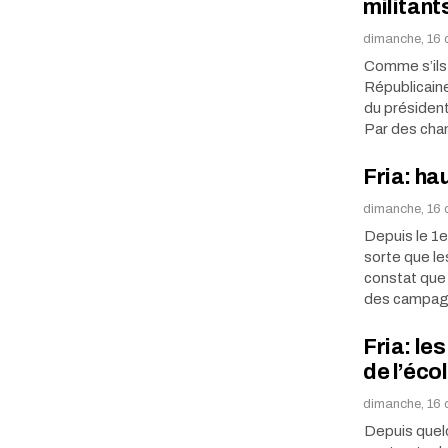
militant
dimanche, 16 
Comme s’ils 
Républicaine
du président
Par des cha
Fria: h
dimanche, 16 
Depuis le 1e
sorte que le
constat que 
des campa
Fria: le
de l’éco
dimanche, 16 
Depuis quelq