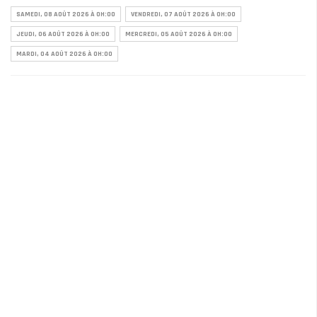
SAMEDI, 08 AOÛT 2026 À 0H:00
VENDREDI, 07 AOÛT 2026 À 0H:00
JEUDI, 06 AOÛT 2026 À 0H:00
MERCREDI, 05 AOÛT 2026 À 0H:00
MARDI, 04 AOÛT 2026 À 0H:00