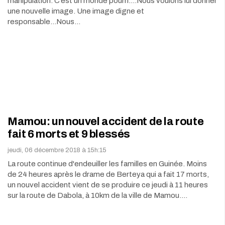
manipulation. C’est un monde pourri….Nous voulons lui donner
une nouvelle image. Une image digne et
responsable...Nous…
Mamou: un nouvel accident de la route
fait 6 morts et 9 blessés
jeudi, 06 décembre 2018 à 15h:15
La route continue d'endeuiller les familles en Guinée. Moins
de 24 heures après le drame de Berteya qui a fait 17 morts,
un nouvel accident vient de se produire ce jeudi à 11 heures
sur la route de Dabola, à 10km de la ville de Mamou.…