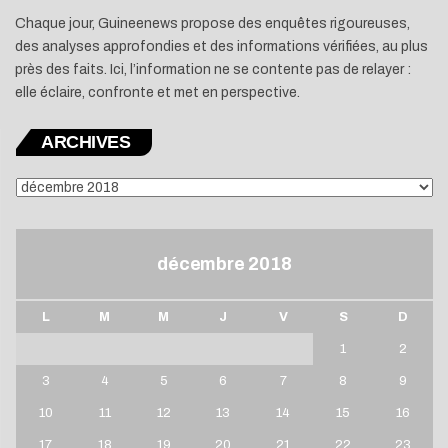
Chaque jour, Guineenews propose des enquêtes rigoureuses,
des analyses approfondies et des informations vérifiées, au plus
près des faits. Ici, l’information ne se contente pas de relayer :
elle éclaire, confronte et met en perspective.
ARCHIVES
ARCHIVES
décembre 2018
L
M
M
J
V
S
D
1
2
3
4
5
6
7
8
9
10
11
12
13
14
15
16
17
18
19
20
21
22
23