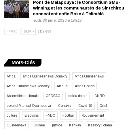
Pont de Malapouya : le Consortium SMB-
Winning et les communautés de Sintchirou
connectent enfin Boké à Télimélé
jeudi, 30 juillet 2026 à 18h:18
PRÉC.
SUIV.
1 De 658
Mots-Clés
Africa
africa Guinéeenews Conakry
Africa Guinéenews
Africa Guinéenews Conakry
Afrique
Alpha Conde
Assemblée nationale
CEDEAO
cellou dalein
CNRD
colonel Mamadi Doumbouya
Conakry
Covid-19
Crief
culture
Elections
FNDC
Football
gouvernement
Guineenews
Guinée
justice
Kankan
Kassory Fofana