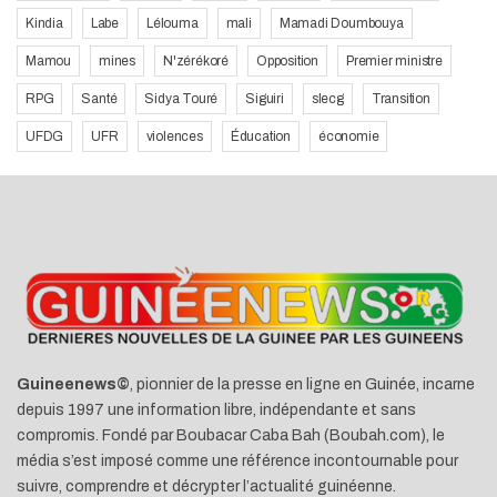
Kindia
Labe
Lélouma
mali
Mamadi Doumbouya
Mamou
mines
N'zérékoré
Opposition
Premier ministre
RPG
Santé
Sidya Touré
Siguiri
slecg
Transition
UFDG
UFR
violences
Éducation
économie
Guineenews©
, pionnier de la presse en ligne en Guinée, incarne
depuis 1997 une information libre, indépendante et sans
compromis. Fondé par Boubacar Caba Bah (Boubah.com), le
média s’est imposé comme une référence incontournable pour
suivre, comprendre et décrypter l’actualité guinéenne.