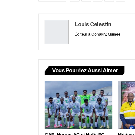
Louis Celestin
Éditeur à Conakry, Guinée
Vous Pourriez Aussi Aimer
CAF : Horoya AC et Hafia FC
Mégapro