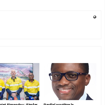
jet Simandou : Simfer
PayPal accélère la