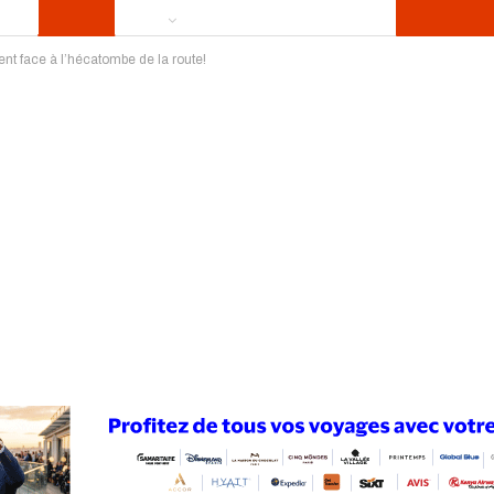
t face à l’hécatombe de la route!
ews
Publireportage
Région
Sport
Le Monde