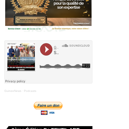
GuineeNews
·
Podcasts