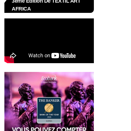
3ème Édition De TEXTIL ART
AFRICA