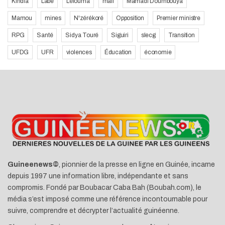
Kindia
Labe
Lélouma
mali
Mamadi Doumbouya
Mamou
mines
N'zérékoré
Opposition
Premier ministre
RPG
Santé
Sidya Touré
Siguiri
slecg
Transition
UFDG
UFR
violences
Éducation
économie
Guineenews©
, pionnier de la presse en ligne en Guinée, incarne
depuis 1997 une information libre, indépendante et sans
compromis. Fondé par Boubacar Caba Bah (Boubah.com), le
média s’est imposé comme une référence incontournable pour
suivre, comprendre et décrypter l’actualité guinéenne.