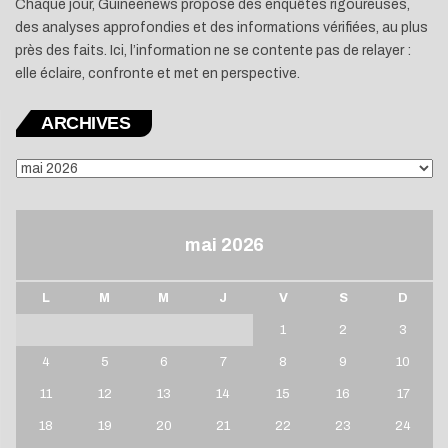
Chaque jour, Guineenews propose des enquêtes rigoureuses,
des analyses approfondies et des informations vérifiées, au plus
près des faits. Ici, l’information ne se contente pas de relayer :
elle éclaire, confronte et met en perspective.
ARCHIVES
ARCHIVES
mai 2026
L
M
M
J
V
S
D
1
2
3
4
5
6
7
8
9
10
11
12
13
14
15
16
17
18
19
20
21
22
23
24