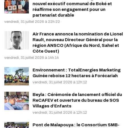
nouvel exécutif communal de Boké et
réaffirme son engagement pour un
partenariat durable
vendredi, 31 juillet 2026 à 22h:22
Air France annonce la nomination de Lionel
Rault, nouveau Directeur Général pour la
région ANSCO (Afrique du Nord, Sahel et
Côte Ouest)
vendredi, 31 juillet 2026 à 14h:14
Environnement : TotalEnergies Marketing
Guinée reboise 12 hectares à Forécariah
vendredi, 31 juillet 2026 à 12h:12
Beyla : Cérémonie de lancement officiel du
ReCAFEV et ouverture du bureau de SOS
Villages d’Enfants
vendredi, 31 juillet 2026 à 12h:12
Pont de Malapouya : le Consortium SMB-