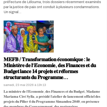
préfecture de Lélouma, trois dossiers récemment examinés
par la justice de paix ont conduit à plusieurs condamnations.
Un signal…
𝐌𝐄𝐅𝐁 / 𝐓𝐫𝐚𝐧𝐬𝐟𝐨𝐫𝐦𝐚𝐭𝐢𝐨𝐧 𝐞́𝐜𝐨𝐧𝐨𝐦𝐢𝐪𝐮𝐞 : 𝐥𝐞
𝐌𝐢𝐧𝐢𝐬𝐭𝐞̀𝐫𝐞 𝐝𝐞 𝐥’𝐄́𝐜𝐨𝐧𝐨𝐦𝐢𝐞, 𝐝𝐞𝐬 𝐅𝐢𝐧𝐚𝐧𝐜𝐞𝐬 𝐞𝐭 𝐝𝐮
𝐁𝐮𝐝𝐠𝐞𝐭 𝐥𝐚𝐧𝐜𝐞 𝟏𝟒 𝐩𝐫𝐨𝐣𝐞𝐭𝐬 𝐞𝐭 𝐫𝐞́𝐟𝐨𝐫𝐦𝐞𝐬
𝐬𝐭𝐫𝐮𝐜𝐭𝐮𝐫𝐚𝐧𝐭𝐬 𝐝𝐮 𝐏𝐫𝐨𝐠𝐫𝐚𝐦𝐦𝐞…
samedi, 23 mai 2026 à 13h:13
𝐋𝐚 𝐦𝐢𝐧𝐢𝐬𝐭𝐫𝐞 𝐝𝐞 𝐥’𝐄́𝐜𝐨𝐧𝐨𝐦𝐢𝐞, 𝐝𝐞𝐬 𝐅𝐢𝐧𝐚𝐧𝐜𝐞𝐬 𝐞𝐭 𝐝𝐮 𝐁𝐮𝐝𝐠𝐞𝐭, 𝐌𝐚𝐝𝐚𝐦𝐞
𝐌𝐚𝐫𝐢𝐚𝐦𝐚 𝐂𝐢𝐫𝐞́ 𝐒𝐲𝐥𝐥𝐚, 𝐚 𝐩𝐫𝐞́𝐬𝐢𝐝𝐞́ 𝐥’𝐚𝐭𝐞𝐥𝐢𝐞𝐫 𝐝𝐞 𝐥𝐚𝐧𝐜𝐞𝐦𝐞𝐧𝐭 𝐨𝐟𝐟𝐢𝐜𝐢𝐞𝐥 𝐝𝐞𝐬
𝐩𝐫𝐨𝐣𝐞𝐭𝐬 𝐝𝐮 𝐏𝐢𝐥𝐢𝐞𝐫 𝟒 𝐝𝐮 𝐏𝐫𝐨𝐠𝐫𝐚𝐦𝐦𝐞 𝐒𝐢𝐦𝐚𝐧𝐝𝐨𝐮 𝟐𝟎𝟒𝟎, 𝐞𝐧 𝐩𝐫𝐞́𝐬𝐞𝐧𝐜𝐞
𝐝𝐞𝐬 𝐦𝐞𝐦𝐛𝐫𝐞𝐬 𝐝𝐮 𝐆𝐨𝐮𝐯𝐞𝐫𝐧𝐞𝐦𝐞𝐧𝐭, 𝐝𝐞𝐬 𝐩𝐚𝐫𝐭𝐞𝐧𝐚𝐢𝐫𝐞𝐬…