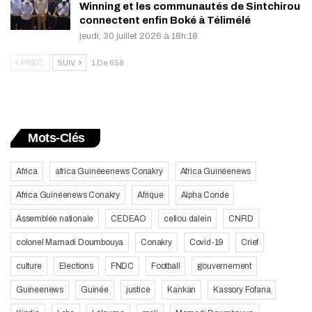
Winning et les communautés de Sintchirou
connectent enfin Boké à Télimélé
jeudi, 30 juillet 2026 à 18h:18
PRÉC.
SUIV.
1 De 658
Mots-Clés
Africa
africa Guinéeenews Conakry
Africa Guinéenews
Africa Guinéenews Conakry
Afrique
Alpha Conde
Assemblée nationale
CEDEAO
cellou dalein
CNRD
colonel Mamadi Doumbouya
Conakry
Covid-19
Crief
culture
Elections
FNDC
Football
gouvernement
Guineenews
Guinée
justice
Kankan
Kassory Fofana