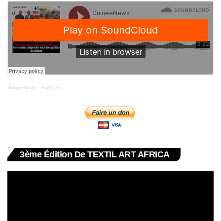
GuineeNews
·
Podcasts
3ème Édition De TEXTIL ART AFRICA