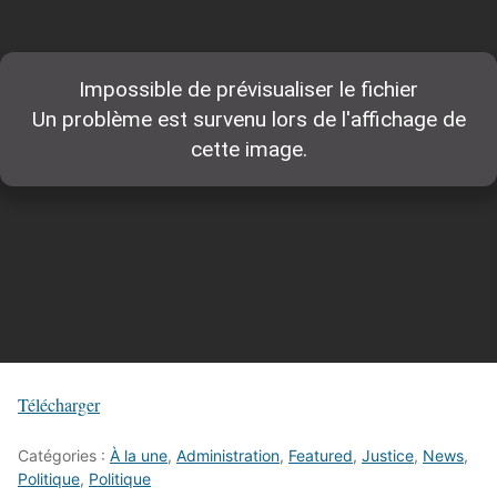
Télécharger
Catégories :
À la une
,
Administration
,
Featured
,
Justice
,
News
,
Politique
,
Politique