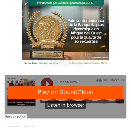
GuineeNews
·
Podcasts