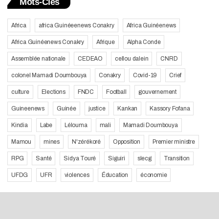
Mots-Clés
Africa
africa Guinéeenews Conakry
Africa Guinéenews
Africa Guinéenews Conakry
Afrique
Alpha Conde
Assemblée nationale
CEDEAO
cellou dalein
CNRD
colonel Mamadi Doumbouya
Conakry
Covid-19
Crief
culture
Elections
FNDC
Football
gouvernement
Guineenews
Guinée
justice
Kankan
Kassory Fofana
Kindia
Labe
Lélouma
mali
Mamadi Doumbouya
Mamou
mines
N'zérékoré
Opposition
Premier ministre
RPG
Santé
Sidya Touré
Siguiri
slecg
Transition
UFDG
UFR
violences
Éducation
économie