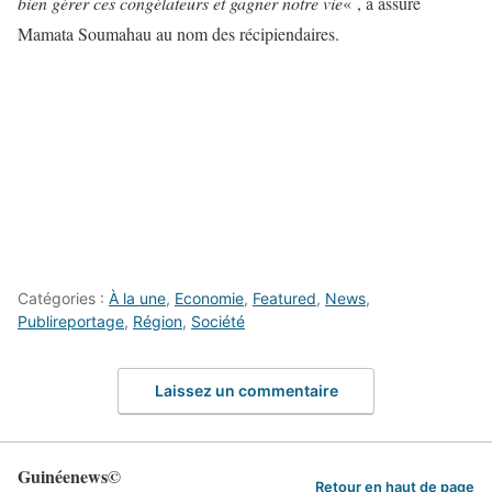
bien gérer ces congélateurs et gagner notre vie
« , a assuré
Mamata Soumahau au nom des récipiendaires.
Catégories :
À la une
,
Economie
,
Featured
,
News
,
Publireportage
,
Région
,
Société
Laissez un commentaire
Guinéenews©
Retour en haut de page