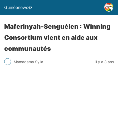
Guinéenews©
Maferinyah-Senguélen : Winning
Consortium vient en aide aux
communautés
Mamadama Sylla
il y a 3 ans